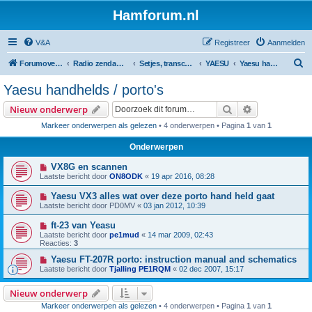
Hamforum.nl
V&A
Registreer
Aanmelden
Z
Forumoverzicht
Radio zendamateur, luisteramateur en elektronica zelfbouw
Setjes, transceivers, portofoons, ontvangers, mods, tips, etc
YAESU
Yaesu handhelds / porto's
o
Yaesu handhelds / porto's
e
Zoek
Uitgebreid z
Nieuw onderwerp
k
Markeer onderwerpen als gelezen
• 4 onderwerpen • Pagina
1
van
1
Onderwerpen
VX8G en scannen
Laatste bericht door
ON8ODK
«
19 apr 2016, 08:28
Yaesu VX3 alles wat over deze porto hand held gaat
Laatste bericht door
PD0MV
«
03 jan 2012, 10:39
ft-23 van Yeasu
Laatste bericht door
pe1mud
«
14 mar 2009, 02:43
Reacties:
3
Yaesu FT-207R porto: instruction manual and schematics
Laatste bericht door
Tjalling PE1RQM
«
02 dec 2007, 15:17
Nieuw onderwerp
Markeer onderwerpen als gelezen
• 4 onderwerpen • Pagina
1
van
1