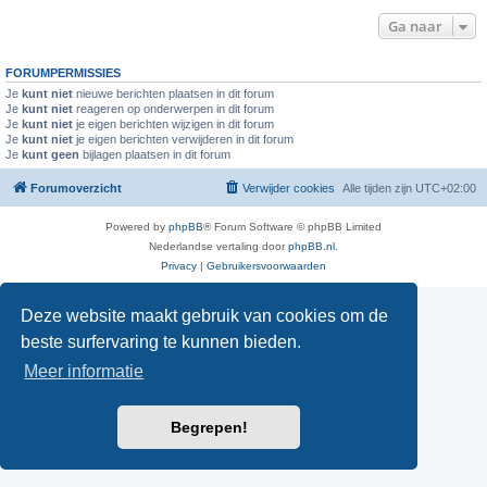
Ga naar
FORUMPERMISSIES
Je
kunt niet
nieuwe berichten plaatsen in dit forum
Je
kunt niet
reageren op onderwerpen in dit forum
Je
kunt niet
je eigen berichten wijzigen in dit forum
Je
kunt niet
je eigen berichten verwijderen in dit forum
Je
kunt geen
bijlagen plaatsen in dit forum
Forumoverzicht
Verwijder cookies
Alle tijden zijn
UTC+02:00
Powered by
phpBB
® Forum Software © phpBB Limited
Nederlandse vertaling door
phpBB.nl
.
Privacy
|
Gebruikersvoorwaarden
Deze website maakt gebruik van cookies om de
beste surfervaring te kunnen bieden.
Meer informatie
Begrepen!