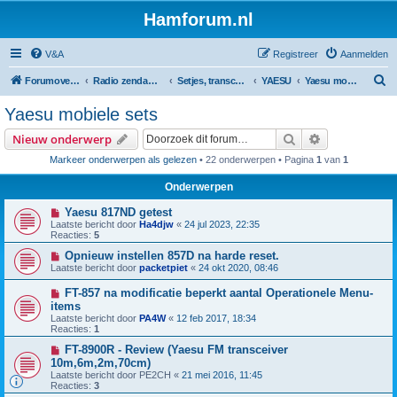
Hamforum.nl
V&A
Registreer
Aanmelden
Z
Forumoverzicht
Radio zendamateur, luisteramateur en elektronica zelfbouw
Setjes, transceivers, portofoons, ontvangers, mods, tips, etc
YAESU
Yaesu mobiele sets
o
Yaesu mobiele sets
e
Zoek
Uitgebreid z
Nieuw onderwerp
k
Markeer onderwerpen als gelezen
• 22 onderwerpen • Pagina
1
van
1
Onderwerpen
Yaesu 817ND getest
Laatste bericht door
Ha4djw
«
24 jul 2023, 22:35
Reacties:
5
Opnieuw instellen 857D na harde reset.
Laatste bericht door
packetpiet
«
24 okt 2020, 08:46
FT-857 na modificatie beperkt aantal Operationele Menu-
items
Laatste bericht door
PA4W
«
12 feb 2017, 18:34
Reacties:
1
FT-8900R - Review (Yaesu FM transceiver
10m,6m,2m,70cm)
Laatste bericht door
PE2CH
«
21 mei 2016, 11:45
Reacties:
3