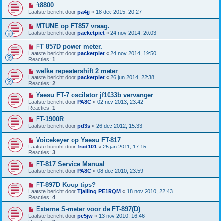
ft8800
Laatste bericht door
pa4jj
«
18 dec 2015, 20:27
MTUNE op FT857 vraag.
Laatste bericht door
packetpiet
«
24 nov 2014, 20:03
FT 857D power meter.
Laatste bericht door
packetpiet
«
24 nov 2014, 19:50
Reacties:
1
welke repeatershift 2 meter
Laatste bericht door
packetpiet
«
26 jun 2014, 22:38
Reacties:
2
Yaesu FT-7 oscilator jf1033b vervanger
Laatste bericht door
PA8C
«
02 nov 2013, 23:42
Reacties:
1
FT-1900R
Laatste bericht door
pd3s
«
26 dec 2012, 15:33
Voicekeyer op Yaesu FT-817
Laatste bericht door
fred101
«
25 jan 2011, 17:15
Reacties:
3
FT-817 Service Manual
Laatste bericht door
PA8C
«
08 dec 2010, 23:59
FT-897D Koop tips?
Laatste bericht door
Tjalling PE1RQM
«
18 nov 2010, 22:43
Reacties:
4
Externe S-meter voor de FT-897(D)
Laatste bericht door
pe5jw
«
13 nov 2010, 16:46