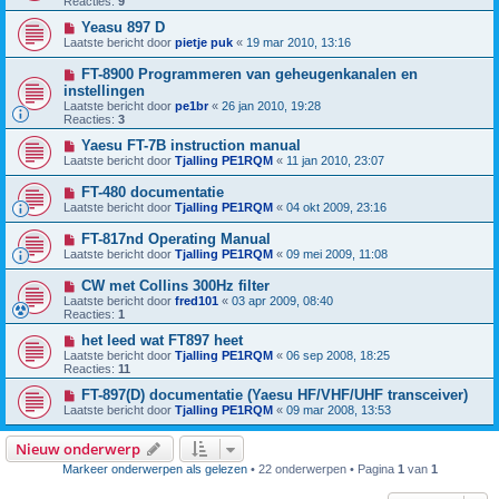
Reacties:
9
Yeasu 897 D
Laatste bericht door
pietje puk
«
19 mar 2010, 13:16
FT-8900 Programmeren van geheugenkanalen en
instellingen
Laatste bericht door
pe1br
«
26 jan 2010, 19:28
Reacties:
3
Yaesu FT-7B instruction manual
Laatste bericht door
Tjalling PE1RQM
«
11 jan 2010, 23:07
FT-480 documentatie
Laatste bericht door
Tjalling PE1RQM
«
04 okt 2009, 23:16
FT-817nd Operating Manual
Laatste bericht door
Tjalling PE1RQM
«
09 mei 2009, 11:08
CW met Collins 300Hz filter
Laatste bericht door
fred101
«
03 apr 2009, 08:40
Reacties:
1
het leed wat FT897 heet
Laatste bericht door
Tjalling PE1RQM
«
06 sep 2008, 18:25
Reacties:
11
FT-897(D) documentatie (Yaesu HF/VHF/UHF transceiver)
Laatste bericht door
Tjalling PE1RQM
«
09 mar 2008, 13:53
Nieuw onderwerp
Markeer onderwerpen als gelezen
• 22 onderwerpen • Pagina
1
van
1