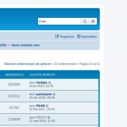
Zoek
Uitgebreid zoeken
Registreer
Aanmelden
AESU
Yaesu mobiele sets
Markeer onderwerpen als gelezen
• 22 onderwerpen • Pagina
1
van
1
WEERGAVES
LAATSTE BERICHT
L
door
Ha4djw
W
204383
a
24 jul 2023, 22:35
a
e
t
L
door
packetpiet
W
102312
s
a
24 okt 2020, 08:46
e
t
a
e
e
t
L
door
PA4W
r
b
W
51762
s
a
12 feb 2017, 18:34
e
e
t
a
r
g
e
e
t
i
L
door
PE2CH
r
b
W
133609
s
c
a
a
21 mei 2016, 11:45
e
e
t
h
a
r
g
e
e
t