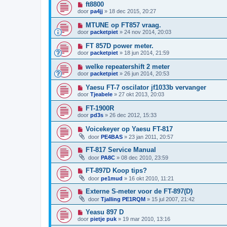
ft8800
door
pa4jj
»
18 dec 2015, 20:27
MTUNE op FT857 vraag.
door
packetpiet
»
24 nov 2014, 20:03
FT 857D power meter.
door
packetpiet
»
18 jun 2014, 21:59
welke repeatershift 2 meter
door
packetpiet
»
26 jun 2014, 20:53
Yaesu FT-7 oscilator jf1033b vervanger
door
Tjeabele
»
27 okt 2013, 20:03
FT-1900R
door
pd3s
»
26 dec 2012, 15:33
Voicekeyer op Yaesu FT-817
door
PE4BAS
»
23 jan 2011, 20:57
FT-817 Service Manual
door
PA8C
»
08 dec 2010, 23:59
FT-897D Koop tips?
door
pe1mud
»
16 okt 2010, 11:21
Externe S-meter voor de FT-897(D)
door
Tjalling PE1RQM
»
15 jul 2007, 21:42
Yeasu 897 D
door
pietje puk
»
19 mar 2010, 13:16