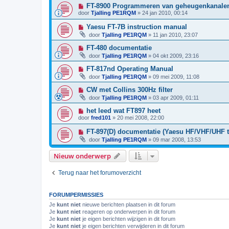
FT-8900 Programmeren van geheugenkanalen 
door
Tjalling PE1RQM
»
24 jan 2010, 00:14
Yaesu FT-7B instruction manual
door
Tjalling PE1RQM
»
11 jan 2010, 23:07
FT-480 documentatie
door
Tjalling PE1RQM
»
04 okt 2009, 23:16
FT-817nd Operating Manual
door
Tjalling PE1RQM
»
09 mei 2009, 11:08
CW met Collins 300Hz filter
door
Tjalling PE1RQM
»
03 apr 2009, 01:11
het leed wat FT897 heet
door
fred101
»
20 mei 2008, 22:00
FT-897(D) documentatie (Yaesu HF/VHF/UHF t
door
Tjalling PE1RQM
»
09 mar 2008, 13:53
Nieuw onderwerp
Terug naar het forumoverzicht
FORUMPERMISSIES
Je
kunt niet
nieuwe berichten plaatsen in dit forum
Je
kunt niet
reageren op onderwerpen in dit forum
Je
kunt niet
je eigen berichten wijzigen in dit forum
Je
kunt niet
je eigen berichten verwijderen in dit forum