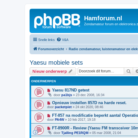
Hamforum.nl
Zendamateur forum en elektronica 
Snelle links
V&A
Forumoverzicht
Radio zendamateur, luisteramateur en ele
Yaesu mobiele sets
Zoe
Nieuw onderwerp
ONDERWERPEN
Yaesu 817ND getest
door
pa1bjs
»
23 dec 2008, 16:34
Opnieuw instellen 857D na harde reset.
door
packetpiet
»
24 okt 2020, 08:46
FT-857 na modificatie beperkt aantal Operat
door
PA4W
»
10 feb 2017, 19:18
FT-8900R - Review (Yaesu FM transceiver 1
door
Tjalling PE1RQM
»
05 mar 2008, 21:04