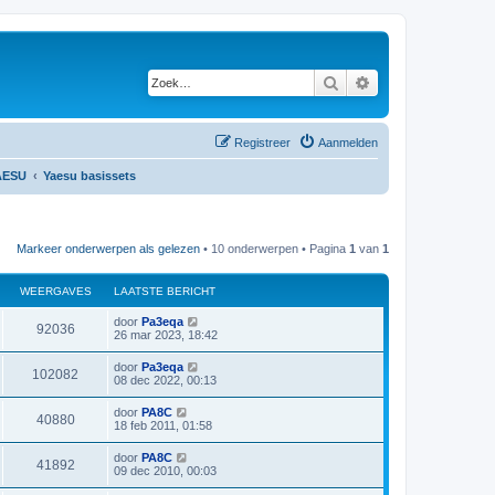
Zoek
Uitgebreid zoeken
Registreer
Aanmelden
AESU
Yaesu basissets
Markeer onderwerpen als gelezen
• 10 onderwerpen • Pagina
1
van
1
WEERGAVES
LAATSTE BERICHT
L
door
Pa3eqa
W
92036
a
26 mar 2023, 18:42
a
e
t
L
door
Pa3eqa
W
102082
s
a
08 dec 2022, 00:13
e
t
a
e
e
t
L
door
PA8C
r
b
W
40880
s
a
18 feb 2011, 01:58
e
e
t
a
r
g
e
e
t
i
L
door
PA8C
r
b
W
41892
s
c
a
a
09 dec 2010, 00:03
e
e
t
h
a
r
g
e
e
t