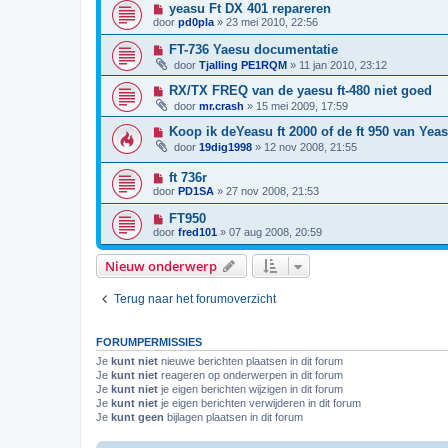
yeasu Ft DX 401 repareren
door
pd0pla
»
23 mei 2010, 22:56
FT-736 Yaesu documentatie
door
Tjalling PE1RQM
»
11 jan 2010, 23:12
RX/TX FREQ van de yaesu ft-480 niet goed
door
mr.crash
»
15 mei 2009, 17:59
Koop ik deYeasu ft 2000 of de ft 950 van Yea
door
19dig1998
»
12 nov 2008, 21:55
ft 736r
door
PD1SA
»
27 nov 2008, 21:53
FT950
door
fred101
»
07 aug 2008, 20:59
Nieuw onderwerp
Terug naar het forumoverzicht
FORUMPERMISSIES
Je
kunt niet
nieuwe berichten plaatsen in dit forum
Je
kunt niet
reageren op onderwerpen in dit forum
Je
kunt niet
je eigen berichten wijzigen in dit forum
Je
kunt niet
je eigen berichten verwijderen in dit forum
Je
kunt geen
bijlagen plaatsen in dit forum