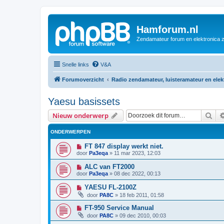
Hamforum.nl
Zendamateur forum en elektronica 
Snelle links
V&A
Forumoverzicht
Radio zendamateur, luisteramateur en ele
Yaesu basissets
Zoe
Nieuw onderwerp
ONDERWERPEN
FT 847 display werkt niet.
door
Pa3eqa
»
11 mar 2023, 12:03
ALC van FT2000
door
Pa3eqa
»
08 dec 2022, 00:13
YAESU FL-2100Z
door
PA8C
»
18 feb 2011, 01:58
FT-950 Service Manual
door
PA8C
»
09 dec 2010, 00:03