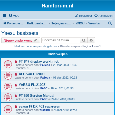
Hamforum.nl
V&A
Registreer
Aanmelden
Z
Forumoverzicht
Radio zendamateur, luisteramateur en elektronica zelfbouw
Setjes, transceivers, portofoons, ontvangers, mods, tips, etc
YAESU
Yaesu basissets
o
Yaesu basissets
e
Zoek
Uitgebreid z
Nieuw onderwerp
k
Markeer onderwerpen als gelezen
• 10 onderwerpen • Pagina
1
van
1
Onderwerpen
FT 847 display werkt niet.
Laatste bericht door
Pa3eqa
«
26 mar 2023, 18:42
Reacties:
1
ALC van FT2000
Laatste bericht door
Pa3eqa
«
08 dec 2022, 00:13
YAESU FL-2100Z
Laatste bericht door
PA8C
«
18 feb 2011, 01:58
FT-950 Service Manual
Laatste bericht door
PA8C
«
09 dec 2010, 00:03
yeasu Ft DX 401 repareren
Laatste bericht door
fred101
«
25 mei 2010, 08:43
Reacties:
3