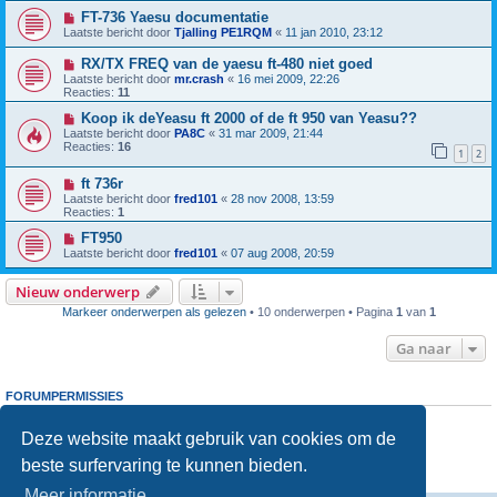
FT-736 Yaesu documentatie
Laatste bericht door
Tjalling PE1RQM
«
11 jan 2010, 23:12
RX/TX FREQ van de yaesu ft-480 niet goed
Laatste bericht door
mr.crash
«
16 mei 2009, 22:26
Reacties:
11
Koop ik deYeasu ft 2000 of de ft 950 van Yeasu??
Laatste bericht door
PA8C
«
31 mar 2009, 21:44
Reacties:
16
1
2
ft 736r
Laatste bericht door
fred101
«
28 nov 2008, 13:59
Reacties:
1
FT950
Laatste bericht door
fred101
«
07 aug 2008, 20:59
Nieuw onderwerp
Markeer onderwerpen als gelezen
• 10 onderwerpen • Pagina
1
van
1
Ga naar
FORUMPERMISSIES
Je
kunt niet
nieuwe berichten plaatsen in dit forum
Je
kunt niet
reageren op onderwerpen in dit forum
Deze website maakt gebruik van cookies om de
Je
kunt niet
je eigen berichten wijzigen in dit forum
beste surfervaring te kunnen bieden.
Je
kunt niet
je eigen berichten verwijderen in dit forum
Je
kunt geen
bijlagen plaatsen in dit forum
Meer informatie