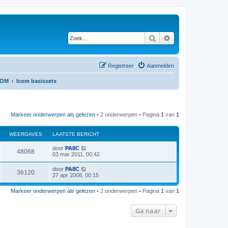
Zoek
Uitgebreid zoeken
Registreer
Aanmelden
COM
Icom basissets
Markeer onderwerpen als gelezen
• 2 onderwerpen • Pagina
1
van
1
WEERGAVES
LAATSTE BERICHT
L
door
PA8C
W
48068
a
03 mar 2011, 00:42
a
e
t
L
door
PA8C
W
36120
s
a
27 apr 2008, 00:15
e
t
a
e
e
t
r
b
Markeer onderwerpen als gelezen
• 2 onderwerpen • Pagina
1
van
1
s
e
e
t
r
g
e
i
Ga naar
r
b
c
a
e
h
r
g
t