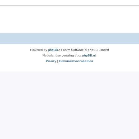
e
i
s
e
s
Powered by
phpBB
® Forum Software © phpBB Limited
Nederlandse vertaling door
phpBB.nl
.
Privacy
|
Gebruikersvoorwaarden