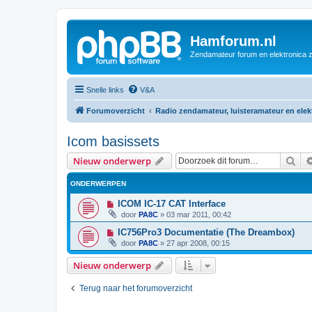
Hamforum.nl
Zendamateur forum en elektronica 
Snelle links
V&A
Forumoverzicht
Radio zendamateur, luisteramateur en ele
Icom basissets
Zoe
Nieuw onderwerp
ONDERWERPEN
ICOM IC-17 CAT Interface
door
PA8C
»
03 mar 2011, 00:42
IC756Pro3 Documentatie (The Dreambox)
door
PA8C
»
27 apr 2008, 00:15
Nieuw onderwerp
Terug naar het forumoverzicht