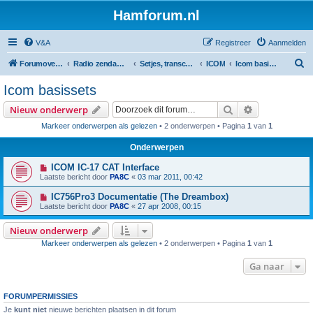
Hamforum.nl
V&A
Registreer
Aanmelden
Z
Forumoverzicht
Radio zendamateur, luisteramateur en elektronica zelfbouw
Setjes, transceivers, portofoons, ontvangers, mods, tips, etc
ICOM
Icom basissets
o
Icom basissets
e
Zoek
Uitgebreid z
Nieuw onderwerp
k
Markeer onderwerpen als gelezen
• 2 onderwerpen • Pagina
1
van
1
Onderwerpen
ICOM IC-17 CAT Interface
Laatste bericht door
PA8C
«
03 mar 2011, 00:42
IC756Pro3 Documentatie (The Dreambox)
Laatste bericht door
PA8C
«
27 apr 2008, 00:15
Nieuw onderwerp
Markeer onderwerpen als gelezen
• 2 onderwerpen • Pagina
1
van
1
Ga naar
FORUMPERMISSIES
Je
kunt niet
nieuwe berichten plaatsen in dit forum