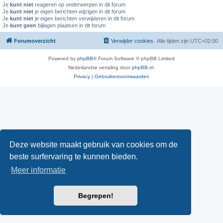
Je
kunt niet
reageren op onderwerpen in dit forum
Je
kunt niet
je eigen berichten wijzigen in dit forum
Je
kunt niet
je eigen berichten verwijderen in dit forum
Je
kunt geen
bijlagen plaatsen in dit forum
Forumoverzicht
Verwijder cookies
Alle tijden zijn
UTC+02:00
Powered by
phpBB
® Forum Software © phpBB Limited
Nederlandse vertaling door
phpBB.nl
.
Privacy
|
Gebruikersvoorwaarden
Deze website maakt gebruik van cookies om de
beste surfervaring te kunnen bieden.
Meer informatie
Begrepen!