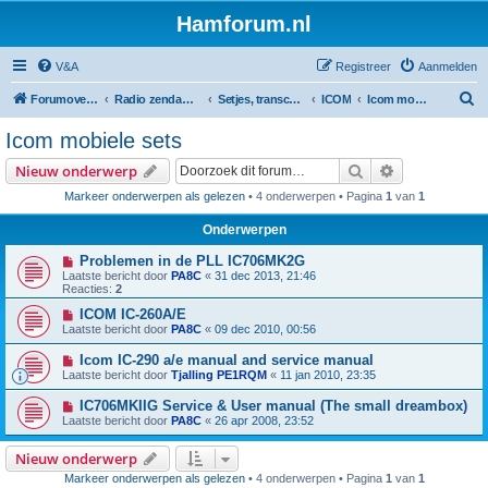
Hamforum.nl
V&A
Registreer
Aanmelden
Z
Forumoverzicht
Radio zendamateur, luisteramateur en elektronica zelfbouw
Setjes, transceivers, portofoons, ontvangers, mods, tips, etc
ICOM
Icom mobiele sets
o
Icom mobiele sets
e
Zoek
Uitgebreid z
Nieuw onderwerp
k
Markeer onderwerpen als gelezen
• 4 onderwerpen • Pagina
1
van
1
Onderwerpen
Problemen in de PLL IC706MK2G
Laatste bericht door
PA8C
«
31 dec 2013, 21:46
Reacties:
2
ICOM IC-260A/E
Laatste bericht door
PA8C
«
09 dec 2010, 00:56
Icom IC-290 a/e manual and service manual
Laatste bericht door
Tjalling PE1RQM
«
11 jan 2010, 23:35
IC706MKIIG Service & User manual (The small dreambox)
Laatste bericht door
PA8C
«
26 apr 2008, 23:52
Nieuw onderwerp
Markeer onderwerpen als gelezen
• 4 onderwerpen • Pagina
1
van
1