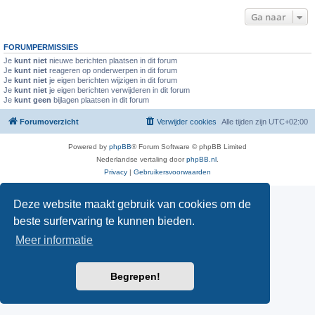
Ga naar
FORUMPERMISSIES
Je
kunt niet
nieuwe berichten plaatsen in dit forum
Je
kunt niet
reageren op onderwerpen in dit forum
Je
kunt niet
je eigen berichten wijzigen in dit forum
Je
kunt niet
je eigen berichten verwijderen in dit forum
Je
kunt geen
bijlagen plaatsen in dit forum
Forumoverzicht
Verwijder cookies
Alle tijden zijn
UTC+02:00
Powered by
phpBB
® Forum Software © phpBB Limited
Nederlandse vertaling door
phpBB.nl
.
Privacy
|
Gebruikersvoorwaarden
Deze website maakt gebruik van cookies om de
beste surfervaring te kunnen bieden.
Meer informatie
Begrepen!