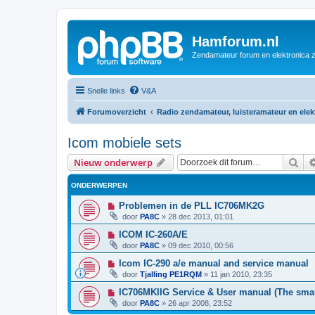
Hamforum.nl
Zendamateur forum en elektronica 
Snelle links
V&A
Forumoverzicht
Radio zendamateur, luisteramateur en ele
Icom mobiele sets
Zoe
Nieuw onderwerp
ONDERWERPEN
Problemen in de PLL IC706MK2G
door
PA8C
»
28 dec 2013, 01:01
ICOM IC-260A/E
door
PA8C
»
09 dec 2010, 00:56
Icom IC-290 a/e manual and service manual
door
Tjalling PE1RQM
»
11 jan 2010, 23:35
IC706MKIIG Service & User manual (The sma
door
PA8C
»
26 apr 2008, 23:52