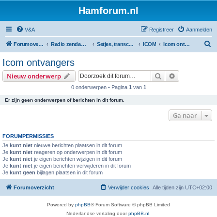
Hamforum.nl
V&A
Registreer
Aanmelden
Z
Forumoverzicht
Radio zendamateur, luisteramateur en elektronica zelfbouw
Setjes, transceivers, portofoons, ontvangers, mods, tips, etc
ICOM
Icom ontvangers
o
Icom ontvangers
e
Zoek
Uitgebreid z
Nieuw onderwerp
k
0 onderwerpen • Pagina
1
van
1
Er zijn geen onderwerpen of berichten in dit forum.
Ga naar
FORUMPERMISSIES
Je
kunt niet
nieuwe berichten plaatsen in dit forum
Je
kunt niet
reageren op onderwerpen in dit forum
Je
kunt niet
je eigen berichten wijzigen in dit forum
Je
kunt niet
je eigen berichten verwijderen in dit forum
Je
kunt geen
bijlagen plaatsen in dit forum
Forumoverzicht
Verwijder cookies
Alle tijden zijn
UTC+02:00
Powered by
phpBB
® Forum Software © phpBB Limited
Nederlandse vertaling door
phpBB.nl
.