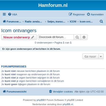
Hamforum.nl
V&A
Registreer
Aanmelden
Z
Forumoverzicht
Radio zendamateur, luisteramateur en elektronica zelfbouw
Setjes, transceivers, portofoons, ontvangers, mods, tips, etc
ICOM
Icom ontvangers
o
Icom ontvangers
e
Zoek
Uitgebreid z
Nieuw onderwerp
k
0 onderwerpen • Pagina
1
van
1
Er zijn geen onderwerpen of berichten in dit forum.
Ga naar
FORUMPERMISSIES
Je
kunt niet
nieuwe berichten plaatsen in dit forum
Je
kunt niet
reageren op onderwerpen in dit forum
Je
kunt niet
je eigen berichten wijzigen in dit forum
Je
kunt niet
je eigen berichten verwijderen in dit forum
Je
kunt geen
bijlagen plaatsen in dit forum
Forumoverzicht
Verwijder cookies
Alle tijden zijn
UTC+02:00
Powered by
phpBB
® Forum Software © phpBB Limited
Nederlandse vertaling door
phpBB.nl
.