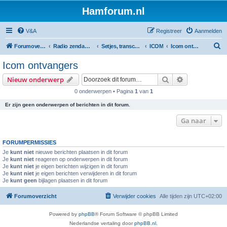
Hamforum.nl
V&A
Registreer
Aanmelden
Z
Forumoverzicht
Radio zendamateur, luisteramateur en elektronica zelfbouw
Setjes, transceivers, portofoons, ontvangers, mods, tips, etc
ICOM
Icom ontvangers
o
Icom ontvangers
e
Zoek
Uitgebreid z
Nieuw onderwerp
k
0 onderwerpen • Pagina
1
van
1
Er zijn geen onderwerpen of berichten in dit forum.
Ga naar
FORUMPERMISSIES
Je
kunt niet
nieuwe berichten plaatsen in dit forum
Je
kunt niet
reageren op onderwerpen in dit forum
Je
kunt niet
je eigen berichten wijzigen in dit forum
Je
kunt niet
je eigen berichten verwijderen in dit forum
Je
kunt geen
bijlagen plaatsen in dit forum
Forumoverzicht
Verwijder cookies
Alle tijden zijn
UTC+02:00
Powered by
phpBB
® Forum Software © phpBB Limited
Nederlandse vertaling door
phpBB.nl
.