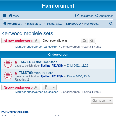
Hamforum.nl
V&A
Registreer
Aanmelden
Z
Forumoverzicht
Radio zendamateur, luisteramateur en elektronica zelfbouw
Setjes, transceivers, portofoons, ontvangers, mods, tips, etc
KENWOOD
Kenwood mobiele sets
o
Kenwood mobiele sets
e
Zoek
Uitgebreid z
Nieuw onderwerp
k
Markeer onderwerpen als gelezen
• 2 onderwerpen • Pagina
1
van
1
Onderwerpen
TM-741(A) documentatie
Laatste bericht door
Tjalling PE1RQM
«
23 jul 2011, 11:22
TM-D700 manuals etc
Laatste bericht door
Tjalling PE1RQM
«
23 nov 2008, 13:44
Reacties:
2
Nieuw onderwerp
Markeer onderwerpen als gelezen
• 2 onderwerpen • Pagina
1
van
1
Ga naar
FORUMPERMISSIES