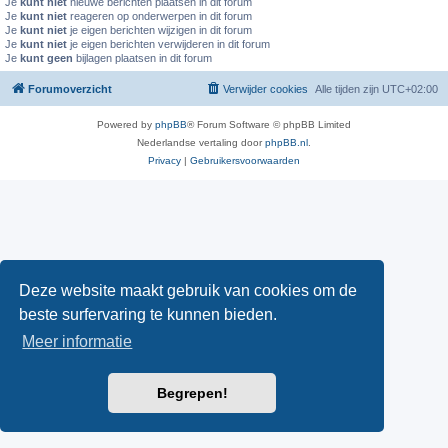
Je
kunt niet
nieuwe berichten plaatsen in dit forum
Je
kunt niet
reageren op onderwerpen in dit forum
Je
kunt niet
je eigen berichten wijzigen in dit forum
Je
kunt niet
je eigen berichten verwijderen in dit forum
Je
kunt geen
bijlagen plaatsen in dit forum
Forumoverzicht
Verwijder cookies
Alle tijden zijn
UTC+02:00
Powered by
phpBB
® Forum Software © phpBB Limited
Nederlandse vertaling door
phpBB.nl
.
Privacy
|
Gebruikersvoorwaarden
Deze website maakt gebruik van cookies om de
beste surfervaring te kunnen bieden.
Meer informatie
Begrepen!