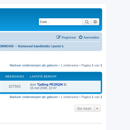
Zoek
Uitgebreid zoeken
Registreer
Aanmelden
ENWOOD
Kenwood handhelds / porto's
Markeer onderwerpen als gelezen
• 1 onderwerp • Pagina
1
van
1
WEERGAVES
LAATSTE BERICHT
L
door
Tjalling PE1RQM
W
107503
a
15 mei 2008, 22:47
a
e
t
Markeer onderwerpen als gelezen
• 1 onderwerp • Pagina
1
van
1
s
e
t
e
Ga naar
r
b
e
r
g
i
c
a
h
t