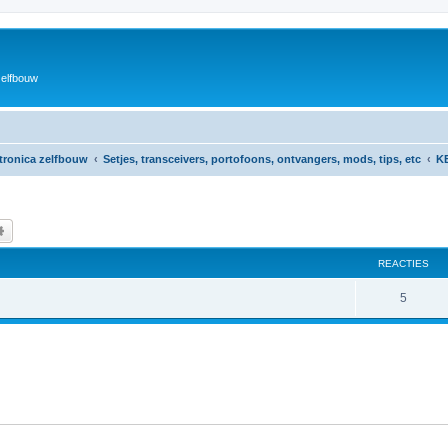
zelfbouw
ktronica zelfbouw
Setjes, transceivers, portofoons, ontvangers, mods, tips, etc
K
k
Uitgebreid zoeken
REACTIES
R
5
e
a
c
t
i