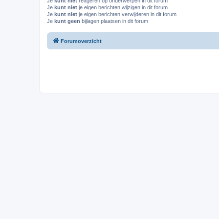
Je
kunt niet
reageren op onderwerpen in dit forum
Je
kunt niet
je eigen berichten wijzigen in dit forum
Je
kunt niet
je eigen berichten verwijderen in dit forum
Je
kunt geen
bijlagen plaatsen in dit forum
Forumoverzicht