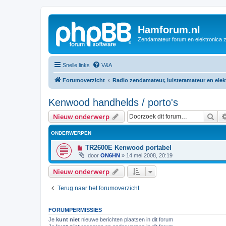
Hamforum.nl
Zendamateur forum en elektronica 
Snelle links
V&A
Forumoverzicht
Radio zendamateur, luisteramateur en ele
Kenwood handhelds / porto's
Zoe
Nieuw onderwerp
ONDERWERPEN
TR2600E Kenwood portabel
door
ON6HN
»
14 mei 2008, 20:19
Nieuw onderwerp
Terug naar het forumoverzicht
FORUMPERMISSIES
Je
kunt niet
nieuwe berichten plaatsen in dit forum