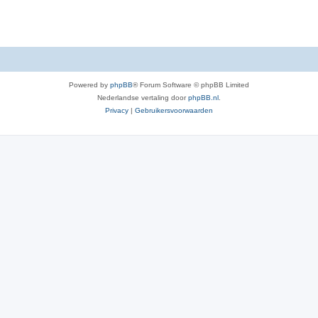
e
s
Powered by
phpBB
® Forum Software © phpBB Limited
Nederlandse vertaling door
phpBB.nl
.
Privacy
|
Gebruikersvoorwaarden