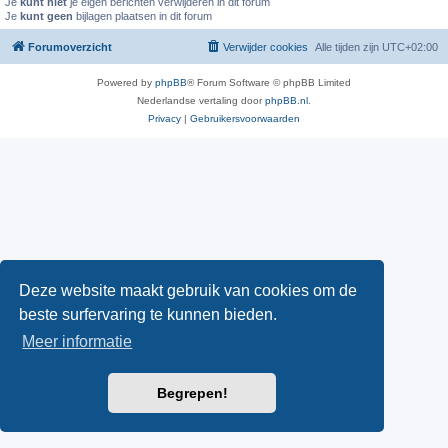
Je
kunt niet
je eigen berichten verwijderen in dit forum
Je
kunt geen
bijlagen plaatsen in dit forum
Forumoverzicht
Verwijder cookies
Alle tijden zijn
UTC+02:00
Powered by
phpBB
® Forum Software © phpBB Limited
Nederlandse vertaling door
phpBB.nl
.
Privacy
|
Gebruikersvoorwaarden
Deze website maakt gebruik van cookies om de
beste surfervaring te kunnen bieden.
Meer informatie
Begrepen!