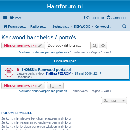
Hamforum.nl
V&A
Registreer
Aanmelden
Z
Forumoverzicht
Radio zendamateur, luisteramateur en elektronica zelfbouw
Setjes, transceivers, portofoons, ontvangers, mods, tips, etc
KENWOOD
Kenwood handhelds / porto's
o
Kenwood handhelds / porto's
e
Zoek
Uitgebreid z
Nieuw onderwerp
k
Markeer onderwerpen als gelezen
• 1 onderwerp • Pagina
1
van
1
Onderwerpen
TR2600E Kenwood portabel
Laatste bericht door
Tjalling PE1RQM
«
15 mei 2008, 22:47
Reacties:
5
Nieuw onderwerp
Markeer onderwerpen als gelezen
• 1 onderwerp • Pagina
1
van
1
Ga naar
FORUMPERMISSIES
Je
kunt niet
nieuwe berichten plaatsen in dit forum
Je
kunt niet
reageren op onderwerpen in dit forum
Je
kunt niet
je eigen berichten wijzigen in dit forum