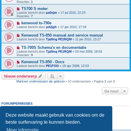
Reacties:
1
TS700 S meter
Laatste bericht door
pa0sjm
«
17 jul 2010, 22:23
Reacties:
7
kenwood ts-790e
Laatste bericht door
pd2jgh
«
17 jan 2010, 17:19
Kenwood TS-850 manual and service manual
Laatste bericht door
Tjalling PE1RQM
«
11 jan 2010, 23:27
TS-700S Schema's en documentatie
Laatste bericht door
Tjalling PE1RQM
«
03 mei 2009, 18:03
Reacties:
9
Kenwood TS-850 - Docs
Laatste bericht door
PE1FOD
«
18 apr 2008, 12:53
Nieuw onderwerp
Markeer onderwerpen als gelezen
• 10 onderwerpen • Pagina
1
van
1
Ga naar
FORUMPERMISSIES
Je
kunt niet
nieuwe berichten plaatsen in dit forum
Je
kunt niet
reageren op onderwerpen in dit forum
Deze website maakt gebruik van cookies om de
Je
kunt niet
je eigen berichten wijzigen in dit forum
beste surfervaring te kunnen bieden.
Je
kunt niet
je eigen berichten verwijderen in dit forum
Je
kunt geen
bijlagen plaatsen in dit forum
Meer informatie