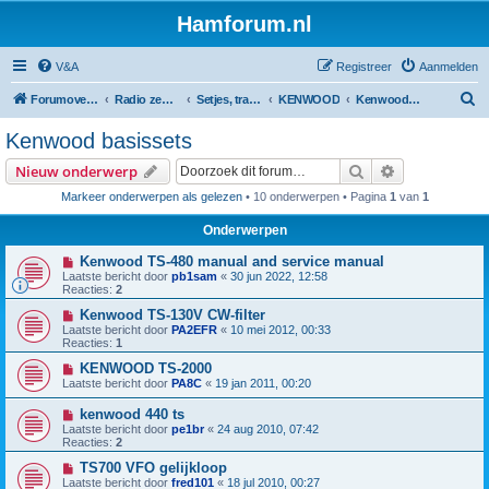
Hamforum.nl
V&A
Registreer
Aanmelden
Z
Forumoverzicht
Radio zendamateur, luisteramateur en elektronica zelfbouw
Setjes, transceivers, portofoons, ontvangers, mods, tips, etc
KENWOOD
Kenwood basissets
o
Kenwood basissets
e
Zoek
Uitgebreid z
Nieuw onderwerp
k
Markeer onderwerpen als gelezen
• 10 onderwerpen • Pagina
1
van
1
Onderwerpen
Kenwood TS-480 manual and service manual
Laatste bericht door
pb1sam
«
30 jun 2022, 12:58
Reacties:
2
Kenwood TS-130V CW-filter
Laatste bericht door
PA2EFR
«
10 mei 2012, 00:33
Reacties:
1
KENWOOD TS-2000
Laatste bericht door
PA8C
«
19 jan 2011, 00:20
kenwood 440 ts
Laatste bericht door
pe1br
«
24 aug 2010, 07:42
Reacties:
2
TS700 VFO gelijkloop
Laatste bericht door
fred101
«
18 jul 2010, 00:27