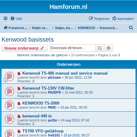
Hamforum.nl
V&A
Registreer
Aanmelden
Z
Forumoverzicht
Radio zendamateur, luisteramateur en elektronica zelfbouw
Setjes, transceivers, portofoons, ontvangers, mods, tips, etc
KENWOOD
Kenwood basissets
o
Kenwood basissets
e
Zoek
Uitgebreid z
Nieuw onderwerp
k
Markeer onderwerpen als gelezen
• 10 onderwerpen • Pagina
1
van
1
Onderwerpen
Kenwood TS-480 manual and service manual
Laatste bericht door
pb1sam
«
30 jun 2022, 12:58
Reacties:
2
Kenwood TS-130V CW-filter
Laatste bericht door
PA2EFR
«
10 mei 2012, 00:33
Reacties:
1
KENWOOD TS-2000
Laatste bericht door
PA8C
«
19 jan 2011, 00:20
kenwood 440 ts
Laatste bericht door
pe1br
«
24 aug 2010, 07:42
Reacties:
2
TS700 VFO gelijkloop
Laatste bericht door
fred101
«
18 jul 2010, 00:27