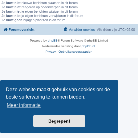
Je
kunt niet
nieuwe berichten plaatsen in dit forum
Je
kunt niet
reageren op onderwerpen in dit forum
Je
kunt niet
je eigen berichten wijzigen in dit forum
Je
kunt niet
je eigen berichten verwijderen in dit forum
Je
kunt geen
bijlagen plaatsen in dit forum
Forumoverzicht
Verwijder cookies
Alle tijden zijn
UTC+02:00
Powered by
phpBB
® Forum Software © phpBB Limited
Nederlandse vertaling door
phpBB.nl
.
Privacy
|
Gebruikersvoorwaarden
Deze website maakt gebruik van cookies om de
beste surfervaring te kunnen bieden.
Meer informatie
Begrepen!