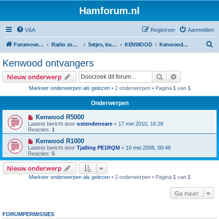
Hamforum.nl
V&A
Registreer
Aanmelden
Z
Forumoverzicht
Radio zendamateur, luisteramateur en elektronica zelfbouw
Setjes, transceivers, portofoons, ontvangers, mods, tips, etc
KENWOOD
Kenwood ontvangers
o
Kenwood ontvangers
e
Zoek
Uitgebreid z
Nieuw onderwerp
k
Markeer onderwerpen als gelezen
• 2 onderwerpen • Pagina
1
van
1
Onderwerpen
Kenwood R5000
Laatste bericht door
ostendenoare
«
17 mei 2010, 16:28
Reacties:
1
Kenwood R1000
Laatste bericht door
Tjalling PE1RQM
«
10 mei 2008, 00:48
Reacties:
5
Nieuw onderwerp
Markeer onderwerpen als gelezen
• 2 onderwerpen • Pagina
1
van
1
Ga naar
FORUMPERMISSIES