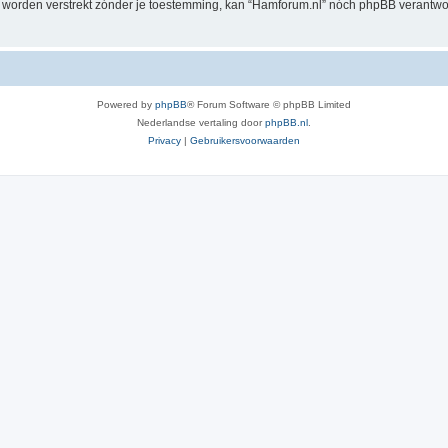
al worden verstrekt zónder je toestemming, kan “Hamforum.nl” nóch phpBB verant
Powered by
phpBB
® Forum Software © phpBB Limited
Nederlandse vertaling door
phpBB.nl
.
Privacy
|
Gebruikersvoorwaarden