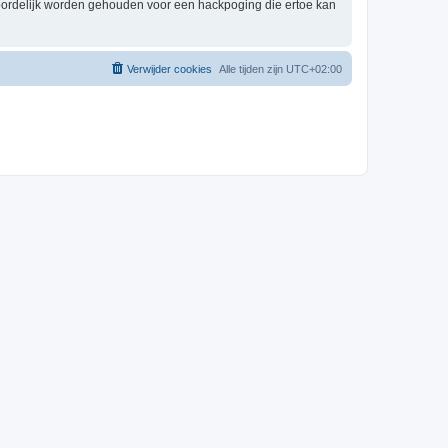
woordelijk worden gehouden voor een hackpoging die ertoe kan
Verwijder cookies
Alle tijden zijn
UTC+02:00