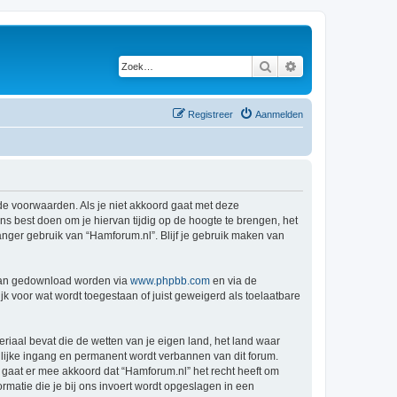
Zoek
Uitgebreid zoeken
Registreer
Aanmelden
de voorwaarden. Als je niet akkoord gaat met deze
 best doen om je hiervan tijdig op de hoogte te brengen, het
anger gebruik van “Hamforum.nl”. Blijf je gebruik maken van
 kan gedownload worden via
www.phpbb.com
en via de
k voor wat wordt toegestaan of juist geweigerd als toelaatbare
eriaal bevat die de wetten van je eigen land, het land waar
llijke ingang en permanent wordt verbannen van dit forum.
gaat er mee akkoord dat “Hamforum.nl” het recht heeft om
formatie die je bij ons invoert wordt opgeslagen in een