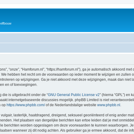
zelfbouw
ns”, “onze”, “Hamforum.nl”, “https://hamforum.nl”), ga je automatisch akkoord met 
 We hebben het recht om de voorwaarden op ieder moment te wijzigen en zullen ons
ntroleren op wijzigingen. Ga je niet akkoord met deze wijzigingen, maak dan niet l
gen en of toevoegingen.
 die is uitgebracht onder de “
GNU General Public License v2
” (hierna “GPL”) en
akt internetgebaseerde discussies mogelijk. phpBB Limited is niet verantwoordelij
n op
https://www.phpbb.com/
of de Nederlandstalige website
www.phpbb.nl
.
vulgair, lasterlijk, haatdragend, dreigend, seksueel georiënteerd of enig ander mat
henden. Het plaatsen van dergelijke berichten kan ertoe leiden dat je met onmidde
alle berichten worden opgeslagen om deze voorwaarden te kunnen waarborgen. Je 
rplaatsen wanneer zij dit nodig achten. Als gebruiker ga je ermee akkoord, dat de in