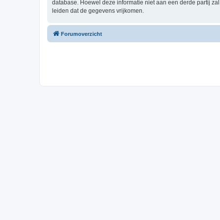
database. Hoewel deze informatie niet aan een derde partij z
leiden dat de gegevens vrijkomen.
Forumoverzicht