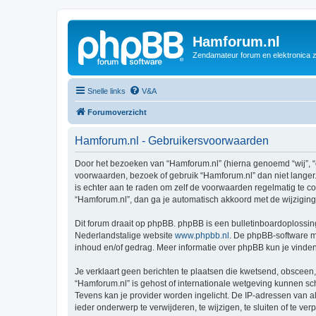
Hamforum.nl
Zendamateur forum en elektronica 
Snelle links
V&A
Forumoverzicht
Hamforum.nl - Gebruikersvoorwaarden
Door het bezoeken van “Hamforum.nl” (hierna genoemd “wij”, “o
voorwaarden, bezoek of gebruik “Hamforum.nl” dan niet langer.
is echter aan te raden om zelf de voorwaarden regelmatig te co
“Hamforum.nl”, dan ga je automatisch akkoord met de wijzigin
Dit forum draait op phpBB. phpBB is een bulletinboardoplossing
Nederlandstalige website
www.phpbb.nl
. De phpBB-software ma
inhoud en/of gedrag. Meer informatie over phpBB kun je vinde
Je verklaart geen berichten te plaatsen die kwetsend, obsceen, 
“Hamforum.nl” is gehost of internationale wetgeving kunnen sc
Tevens kan je provider worden ingelicht. De IP-adressen van 
ieder onderwerp te verwijderen, te wijzigen, te sluiten of te ve