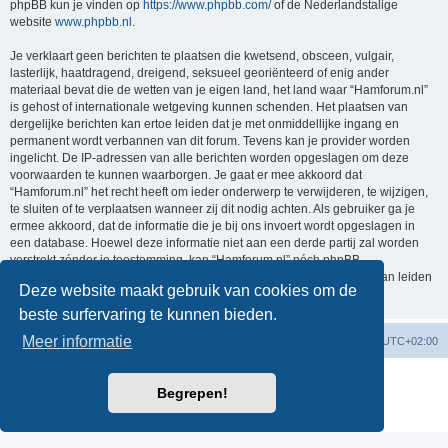
phpBB kun je vinden op
https://www.phpbb.com/
of de Nederlandstalige
website
www.phpbb.nl
.
Je verklaart geen berichten te plaatsen die kwetsend, obsceen, vulgair,
lasterlijk, haatdragend, dreigend, seksueel georiënteerd of enig ander
materiaal bevat die de wetten van je eigen land, het land waar “Hamforum.nl”
is gehost of internationale wetgeving kunnen schenden. Het plaatsen van
dergelijke berichten kan ertoe leiden dat je met onmiddellijke ingang en
permanent wordt verbannen van dit forum. Tevens kan je provider worden
ingelicht. De IP-adressen van alle berichten worden opgeslagen om deze
voorwaarden te kunnen waarborgen. Je gaat er mee akkoord dat
“Hamforum.nl” het recht heeft om ieder onderwerp te verwijderen, te wijzigen,
te sluiten of te verplaatsen wanneer zij dit nodig achten. Als gebruiker ga je
ermee akkoord, dat de informatie die je bij ons invoert wordt opgeslagen in
een database. Hoewel deze informatie niet aan een derde partij zal worden
verstrekt zónder je toestemming, kan “Hamforum.nl” nóch phpBB
verantwoordelijk worden gehouden voor een hackpoging die ertoe kan leiden
Deze website maakt gebruik van cookies om de
dat de gegevens vrijkomen.
beste surfervaring te kunnen bieden.
Meer informatie
Forumoverzicht
Verwijder cookies
Alle tijden zijn
UTC+02:00
Powered by
phpBB
® Forum Software © phpBB Limited
Begrepen!
Nederlandse vertaling door
phpBB.nl
.
Privacy
|
Gebruikersvoorwaarden