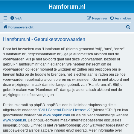
Hamforum.nl
V&A
Registreer
Aanmelden
Z
Forumoverzicht
o
Hamforum.nl - Gebruikersvoorwaarden
e
k
Door het bezoeken van “Hamforum.nl” (hierna genoemd “wij”, “ons”, “onze”,
“Hamforum.nl”, “https://hamforum.nl”), ga je automatisch akkoord met de
voorwaarden. Als je niet akkoord gaat met deze voorwaarden, bezoek of
gebruik “Hamforum.nl” dan niet langer. We hebben het recht om de
voorwaarden op ieder moment te wijzigen en zullen ons best doen om je
hiervan tijdig op de hoogte te brengen, het is echter aan te raden om zelf de
voorwaarden regelmatig te controleren op wijzigingen. Ga je niet akkoord met
deze wijzigingen, maak dan niet langer gebruik van “Hamforum.nl”. Blijf je
gebruik maken van “Hamforum.nl”, dan ga je automatisch akkoord met de
wijzigingen en of toevoegingen.
Dit forum draait op phpBB. phpBB is een bulletinboardoplossing die is
uitgebracht onder de “
GNU General Public License v2
” (hierna “GPL”) en kan
gedownload worden via
www.phpbb.com
en via de Nederlandstalige website
www.phpbb.nl
. De phpBB-software maakt internetgebaseerde discussies
mogelijk. phpBB Limited is niet verantwoordelijk voor wat wordt toegestaan of
juist geweigerd als toelaatbare inhoud en/of gedrag. Meer informatie over