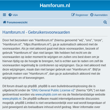
Hamforum.nl
V&A
Registreer
Aanmelden
Z
Forumoverzicht
o
Hamforum.nl - Gebruikersvoorwaarden
e
k
Door het bezoeken van “Hamforum.nl” (hierna genoemd “wij”, “ons”, “onze”,
“Hamforum.nl”, “https://hamforum.nl”), ga je automatisch akkoord met de
voorwaarden. Als je niet akkoord gaat met deze voorwaarden, bezoek of
gebruik “Hamforum.nl” dan niet langer. We hebben het recht om de
voorwaarden op ieder moment te wijzigen en zullen ons best doen om je
hiervan tijdig op de hoogte te brengen, het is echter aan te raden om zelf de
voorwaarden regelmatig te controleren op wijzigingen. Ga je niet akkoord met
deze wijzigingen, maak dan niet langer gebruik van “Hamforum.nl”. Blijf je
gebruik maken van “Hamforum.nl”, dan ga je automatisch akkoord met de
wijzigingen en of toevoegingen.
Dit forum draait op phpBB. phpBB is een bulletinboardoplossing die is
uitgebracht onder de “
GNU General Public License v2
” (hierna “GPL”) en kan
gedownload worden via
www.phpbb.com
en via de Nederlandstalige website
www.phpbb.nl
. De phpBB-software maakt internetgebaseerde discussies
mogelijk. phpBB Limited is niet verantwoordelijk voor wat wordt toegestaan of
juist geweigerd als toelaatbare inhoud en/of gedrag. Meer informatie over