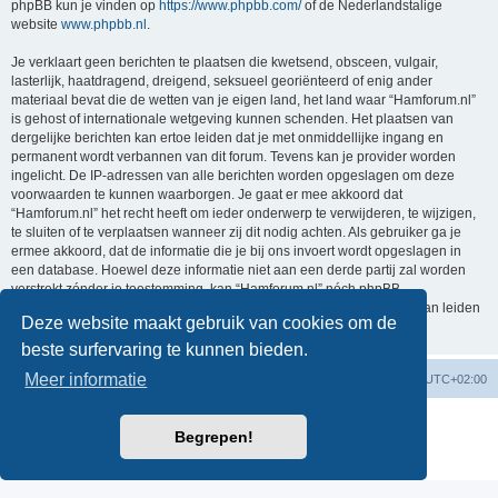
phpBB kun je vinden op
https://www.phpbb.com/
of de Nederlandstalige
website
www.phpbb.nl
.
Je verklaart geen berichten te plaatsen die kwetsend, obsceen, vulgair,
lasterlijk, haatdragend, dreigend, seksueel georiënteerd of enig ander
materiaal bevat die de wetten van je eigen land, het land waar “Hamforum.nl”
is gehost of internationale wetgeving kunnen schenden. Het plaatsen van
dergelijke berichten kan ertoe leiden dat je met onmiddellijke ingang en
permanent wordt verbannen van dit forum. Tevens kan je provider worden
ingelicht. De IP-adressen van alle berichten worden opgeslagen om deze
voorwaarden te kunnen waarborgen. Je gaat er mee akkoord dat
“Hamforum.nl” het recht heeft om ieder onderwerp te verwijderen, te wijzigen,
te sluiten of te verplaatsen wanneer zij dit nodig achten. Als gebruiker ga je
ermee akkoord, dat de informatie die je bij ons invoert wordt opgeslagen in
een database. Hoewel deze informatie niet aan een derde partij zal worden
verstrekt zónder je toestemming, kan “Hamforum.nl” nóch phpBB
verantwoordelijk worden gehouden voor een hackpoging die ertoe kan leiden
Deze website maakt gebruik van cookies om de
dat de gegevens vrijkomen.
beste surfervaring te kunnen bieden.
Meer informatie
Forumoverzicht
Verwijder cookies
Alle tijden zijn
UTC+02:00
Powered by
phpBB
® Forum Software © phpBB Limited
Begrepen!
Nederlandse vertaling door
phpBB.nl
.
Privacy
|
Gebruikersvoorwaarden