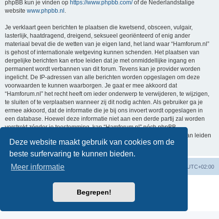
phpBB kun je vinden op
https://www.phpbb.com/
of de Nederlandstalige
website
www.phpbb.nl
.
Je verklaart geen berichten te plaatsen die kwetsend, obsceen, vulgair,
lasterlijk, haatdragend, dreigend, seksueel georiënteerd of enig ander
materiaal bevat die de wetten van je eigen land, het land waar “Hamforum.nl”
is gehost of internationale wetgeving kunnen schenden. Het plaatsen van
dergelijke berichten kan ertoe leiden dat je met onmiddellijke ingang en
permanent wordt verbannen van dit forum. Tevens kan je provider worden
ingelicht. De IP-adressen van alle berichten worden opgeslagen om deze
voorwaarden te kunnen waarborgen. Je gaat er mee akkoord dat
“Hamforum.nl” het recht heeft om ieder onderwerp te verwijderen, te wijzigen,
te sluiten of te verplaatsen wanneer zij dit nodig achten. Als gebruiker ga je
ermee akkoord, dat de informatie die je bij ons invoert wordt opgeslagen in
een database. Hoewel deze informatie niet aan een derde partij zal worden
verstrekt zónder je toestemming, kan “Hamforum.nl” nóch phpBB
verantwoordelijk worden gehouden voor een hackpoging die ertoe kan leiden
Deze website maakt gebruik van cookies om de
dat de gegevens vrijkomen.
beste surfervaring te kunnen bieden.
Meer informatie
Forumoverzicht
Verwijder cookies
Alle tijden zijn
UTC+02:00
Powered by
phpBB
® Forum Software © phpBB Limited
Begrepen!
Nederlandse vertaling door
phpBB.nl
.
Privacy
|
Gebruikersvoorwaarden