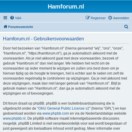
Hamforum.nl
V&A
Registreer
Aanmelden
Z
Forumoverzicht
o
Hamforum.nl - Gebruikersvoorwaarden
e
k
Door het bezoeken van “Hamforum.nl” (hierna genoemd “wij”, “ons”, “onze”,
“Hamforum.nl”, “https://hamforum.nl”), ga je automatisch akkoord met de
voorwaarden. Als je niet akkoord gaat met deze voorwaarden, bezoek of
gebruik “Hamforum.nl” dan niet langer. We hebben het recht om de
voorwaarden op ieder moment te wijzigen en zullen ons best doen om je
hiervan tijdig op de hoogte te brengen, het is echter aan te raden om zelf de
voorwaarden regelmatig te controleren op wijzigingen. Ga je niet akkoord met
deze wijzigingen, maak dan niet langer gebruik van “Hamforum.nl”. Blijf je
gebruik maken van “Hamforum.nl”, dan ga je automatisch akkoord met de
wijzigingen en of toevoegingen.
Dit forum draait op phpBB. phpBB is een bulletinboardoplossing die is
uitgebracht onder de “
GNU General Public License v2
” (hierna “GPL”) en kan
gedownload worden via
www.phpbb.com
en via de Nederlandstalige website
www.phpbb.nl
. De phpBB-software maakt internetgebaseerde discussies
mogelijk. phpBB Limited is niet verantwoordelijk voor wat wordt toegestaan of
juist geweigerd als toelaatbare inhoud en/of gedrag. Meer informatie over