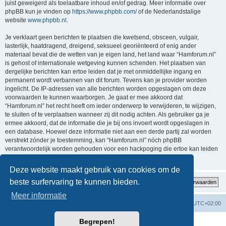
juist geweigerd als toelaatbare inhoud en/of gedrag. Meer informatie over
phpBB kun je vinden op
https://www.phpbb.com/
of de Nederlandstalige
website
www.phpbb.nl
.
Je verklaart geen berichten te plaatsen die kwetsend, obsceen, vulgair,
lasterlijk, haatdragend, dreigend, seksueel georiënteerd of enig ander
materiaal bevat die de wetten van je eigen land, het land waar “Hamforum.nl”
is gehost of internationale wetgeving kunnen schenden. Het plaatsen van
dergelijke berichten kan ertoe leiden dat je met onmiddellijke ingang en
permanent wordt verbannen van dit forum. Tevens kan je provider worden
ingelicht. De IP-adressen van alle berichten worden opgeslagen om deze
voorwaarden te kunnen waarborgen. Je gaat er mee akkoord dat
“Hamforum.nl” het recht heeft om ieder onderwerp te verwijderen, te wijzigen,
te sluiten of te verplaatsen wanneer zij dit nodig achten. Als gebruiker ga je
ermee akkoord, dat de informatie die je bij ons invoert wordt opgeslagen in
een database. Hoewel deze informatie niet aan een derde partij zal worden
verstrekt zónder je toestemming, kan “Hamforum.nl” nóch phpBB
verantwoordelijk worden gehouden voor een hackpoging die ertoe kan leiden
dat de gegevens vrijkomen.
Deze website maakt gebruik van cookies om de
beste surfervaring te kunnen bieden.
Meer informatie
Forumoverzicht
Verwijder cookies
Alle tijden zijn
UTC+02:00
Begrepen!
Powered by
phpBB
® Forum Software © phpBB Limited