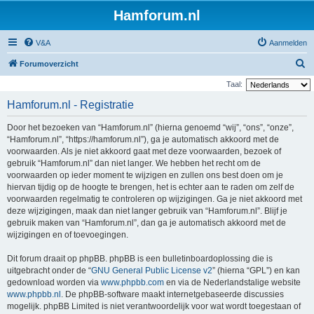
Hamforum.nl
V&A
Aanmelden
Z
Forumoverzicht
o
Taal:
e
Hamforum.nl - Registratie
k
Door het bezoeken van “Hamforum.nl” (hierna genoemd “wij”, “ons”, “onze”,
“Hamforum.nl”, “https://hamforum.nl”), ga je automatisch akkoord met de
voorwaarden. Als je niet akkoord gaat met deze voorwaarden, bezoek of
gebruik “Hamforum.nl” dan niet langer. We hebben het recht om de
voorwaarden op ieder moment te wijzigen en zullen ons best doen om je
hiervan tijdig op de hoogte te brengen, het is echter aan te raden om zelf de
voorwaarden regelmatig te controleren op wijzigingen. Ga je niet akkoord met
deze wijzigingen, maak dan niet langer gebruik van “Hamforum.nl”. Blijf je
gebruik maken van “Hamforum.nl”, dan ga je automatisch akkoord met de
wijzigingen en of toevoegingen.
Dit forum draait op phpBB. phpBB is een bulletinboardoplossing die is
uitgebracht onder de “
GNU General Public License v2
” (hierna “GPL”) en kan
gedownload worden via
www.phpbb.com
en via de Nederlandstalige website
www.phpbb.nl
. De phpBB-software maakt internetgebaseerde discussies
mogelijk. phpBB Limited is niet verantwoordelijk voor wat wordt toegestaan of