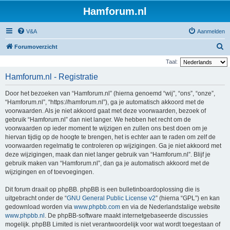
Hamforum.nl
V&A
Aanmelden
Z
Forumoverzicht
o
Taal:
e
Hamforum.nl - Registratie
k
Door het bezoeken van “Hamforum.nl” (hierna genoemd “wij”, “ons”, “onze”,
“Hamforum.nl”, “https://hamforum.nl”), ga je automatisch akkoord met de
voorwaarden. Als je niet akkoord gaat met deze voorwaarden, bezoek of
gebruik “Hamforum.nl” dan niet langer. We hebben het recht om de
voorwaarden op ieder moment te wijzigen en zullen ons best doen om je
hiervan tijdig op de hoogte te brengen, het is echter aan te raden om zelf de
voorwaarden regelmatig te controleren op wijzigingen. Ga je niet akkoord met
deze wijzigingen, maak dan niet langer gebruik van “Hamforum.nl”. Blijf je
gebruik maken van “Hamforum.nl”, dan ga je automatisch akkoord met de
wijzigingen en of toevoegingen.
Dit forum draait op phpBB. phpBB is een bulletinboardoplossing die is
uitgebracht onder de “
GNU General Public License v2
” (hierna “GPL”) en kan
gedownload worden via
www.phpbb.com
en via de Nederlandstalige website
www.phpbb.nl
. De phpBB-software maakt internetgebaseerde discussies
mogelijk. phpBB Limited is niet verantwoordelijk voor wat wordt toegestaan of