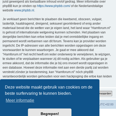
juist geweigerd als toelaatbare inhoud en/of gedrag. Meer informatie over
phpBB kun je vinden op
https://www.phpbb.com/
of de Nederlandstalige
website
www.phpbb.nl
.
Je verklaart geen berichten te plaatsen die kwetsend, obsceen, vulgair,
lasterlijk, haatdragend, dreigend, seksueel georiënteerd of enig ander
materiaal bevat die de wetten van je eigen land, het land waar “Hamforum.nl”
is gehost of internationale wetgeving kunnen schenden. Het plaatsen van
dergelijke berichten kan ertoe leiden dat je met onmiddellijke ingang en
permanent wordt verbannen van dit forum. Tevens kan je provider worden
ingelicht. De IP-adressen van alle berichten worden opgeslagen om deze
voorwaarden te kunnen waarborgen. Je gaat er mee akkoord dat
“Hamforum.nl” het recht heeft om ieder onderwerp te verwijderen, te wijzigen,
te sluiten of te verplaatsen wanneer zij dit nodig achten. Als gebruiker ga je
ermee akkoord, dat de informatie die je bij ons invoert wordt opgeslagen in
een database. Hoewel deze informatie niet aan een derde partij zal worden
verstrekt zónder je toestemming, kan “Hamforum.nl” nóch phpBB
verantwoordelijk worden gehouden voor een hackpoging die ertoe kan leiden
dat de gegevens vrijkomen.
Deze website maakt gebruik van cookies om de
beste surfervaring te kunnen bieden.
Meer informatie
Forumoverzicht
Verwijder cookies
Alle tijden zijn
UTC+02:00
Begrepen!
Powered by
phpBB
® Forum Software © phpBB Limited