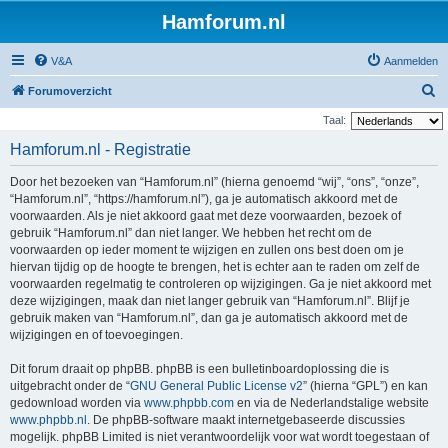
Hamforum.nl
V&A
Aanmelden
Z
Forumoverzicht
o
Taal:
e
Hamforum.nl - Registratie
k
Door het bezoeken van “Hamforum.nl” (hierna genoemd “wij”, “ons”, “onze”,
“Hamforum.nl”, “https://hamforum.nl”), ga je automatisch akkoord met de
voorwaarden. Als je niet akkoord gaat met deze voorwaarden, bezoek of
gebruik “Hamforum.nl” dan niet langer. We hebben het recht om de
voorwaarden op ieder moment te wijzigen en zullen ons best doen om je
hiervan tijdig op de hoogte te brengen, het is echter aan te raden om zelf de
voorwaarden regelmatig te controleren op wijzigingen. Ga je niet akkoord met
deze wijzigingen, maak dan niet langer gebruik van “Hamforum.nl”. Blijf je
gebruik maken van “Hamforum.nl”, dan ga je automatisch akkoord met de
wijzigingen en of toevoegingen.
Dit forum draait op phpBB. phpBB is een bulletinboardoplossing die is
uitgebracht onder de “
GNU General Public License v2
” (hierna “GPL”) en kan
gedownload worden via
www.phpbb.com
en via de Nederlandstalige website
www.phpbb.nl
. De phpBB-software maakt internetgebaseerde discussies
mogelijk. phpBB Limited is niet verantwoordelijk voor wat wordt toegestaan of