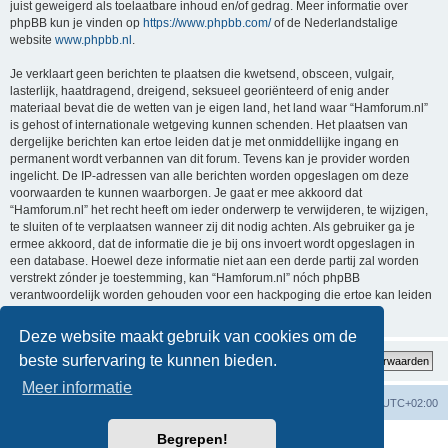
juist geweigerd als toelaatbare inhoud en/of gedrag. Meer informatie over
phpBB kun je vinden op
https://www.phpbb.com/
of de Nederlandstalige
website
www.phpbb.nl
.
Je verklaart geen berichten te plaatsen die kwetsend, obsceen, vulgair,
lasterlijk, haatdragend, dreigend, seksueel georiënteerd of enig ander
materiaal bevat die de wetten van je eigen land, het land waar “Hamforum.nl”
is gehost of internationale wetgeving kunnen schenden. Het plaatsen van
dergelijke berichten kan ertoe leiden dat je met onmiddellijke ingang en
permanent wordt verbannen van dit forum. Tevens kan je provider worden
ingelicht. De IP-adressen van alle berichten worden opgeslagen om deze
voorwaarden te kunnen waarborgen. Je gaat er mee akkoord dat
“Hamforum.nl” het recht heeft om ieder onderwerp te verwijderen, te wijzigen,
te sluiten of te verplaatsen wanneer zij dit nodig achten. Als gebruiker ga je
ermee akkoord, dat de informatie die je bij ons invoert wordt opgeslagen in
een database. Hoewel deze informatie niet aan een derde partij zal worden
verstrekt zónder je toestemming, kan “Hamforum.nl” nóch phpBB
verantwoordelijk worden gehouden voor een hackpoging die ertoe kan leiden
dat de gegevens vrijkomen.
Deze website maakt gebruik van cookies om de
beste surfervaring te kunnen bieden.
Meer informatie
Forumoverzicht
Verwijder cookies
Alle tijden zijn
UTC+02:00
Begrepen!
Powered by
phpBB
® Forum Software © phpBB Limited