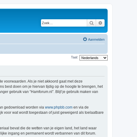
Zoek
Uitgebreid zoeken
Aanmelden
Taal:
de voorwaarden. Als je niet akkoord gaat met deze
 best doen om je hiervan tijdig op de hoogte te brengen, het
anger gebruik van “Hamforum.nl”. Blijf je gebruik maken van
 kan gedownload worden via
www.phpbb.com
en via de
k voor wat wordt toegestaan of juist geweigerd als toelaatbare
eriaal bevat die de wetten van je eigen land, het land waar
llijke ingang en permanent wordt verbannen van dit forum.