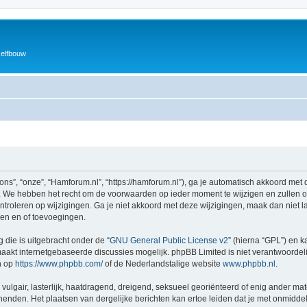
zelfbouw
ns”, “onze”, “Hamforum.nl”, “https://hamforum.nl”), ga je automatisch akkoord met 
 We hebben het recht om de voorwaarden op ieder moment te wijzigen en zullen ons
ntroleren op wijzigingen. Ga je niet akkoord met deze wijzigingen, maak dan niet l
gen en of toevoegingen.
 die is uitgebracht onder de “
GNU General Public License v2
” (hierna “GPL”) en
akt internetgebaseerde discussies mogelijk. phpBB Limited is niet verantwoordelij
n op
https://www.phpbb.com/
of de Nederlandstalige website
www.phpbb.nl
.
vulgair, lasterlijk, haatdragend, dreigend, seksueel georiënteerd of enig ander mat
henden. Het plaatsen van dergelijke berichten kan ertoe leiden dat je met onmidde