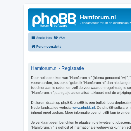
Hamforum.nl
Zendamateur forum en elektronica 
Snelle links
V&A
Forumoverzicht
Hamforum.nl - Registratie
Door het bezoeken van “Hamforum.nl” (hierna genoemd “wij”, “o
voorwaarden, bezoek of gebruik “Hamforum.nl” dan niet langer.
is echter aan te raden om zelf de voorwaarden regelmatig te co
“Hamforum.nl”, dan ga je automatisch akkoord met de wijzigin
Dit forum draait op phpBB. phpBB is een bulletinboardoplossing
Nederlandstalige website
www.phpbb.nl
. De phpBB-software ma
inhoud en/of gedrag. Meer informatie over phpBB kun je vinde
Je verklaart geen berichten te plaatsen die kwetsend, obsceen, 
“Hamforum.nl” is gehost of internationale wetgeving kunnen sc