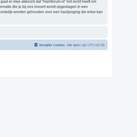
gaat er mee akkoord dat “Hamforum.nl” het recht heeft om
formatie die je bij ons invoert wordt opgeslagen in een
woordelijk worden gehouden voor een hackpoging die ertoe kan
Verwijder cookies
Alle tijden zijn
UTC+02:00