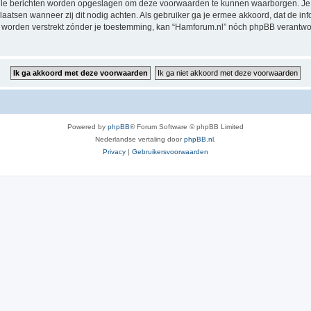
alle berichten worden opgeslagen om deze voorwaarden te kunnen waarborgen. Je 
rplaatsen wanneer zij dit nodig achten. Als gebruiker ga je ermee akkoord, dat de in
al worden verstrekt zónder je toestemming, kan “Hamforum.nl” nóch phpBB verant
Powered by
phpBB
® Forum Software © phpBB Limited
Nederlandse vertaling door
phpBB.nl
.
Privacy
|
Gebruikersvoorwaarden