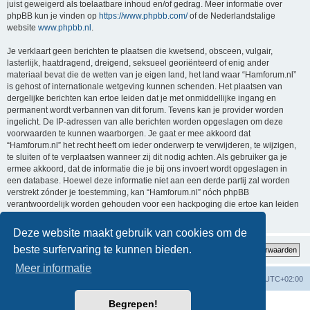
juist geweigerd als toelaatbare inhoud en/of gedrag. Meer informatie over
phpBB kun je vinden op
https://www.phpbb.com/
of de Nederlandstalige
website
www.phpbb.nl
.
Je verklaart geen berichten te plaatsen die kwetsend, obsceen, vulgair,
lasterlijk, haatdragend, dreigend, seksueel georiënteerd of enig ander
materiaal bevat die de wetten van je eigen land, het land waar “Hamforum.nl”
is gehost of internationale wetgeving kunnen schenden. Het plaatsen van
dergelijke berichten kan ertoe leiden dat je met onmiddellijke ingang en
permanent wordt verbannen van dit forum. Tevens kan je provider worden
ingelicht. De IP-adressen van alle berichten worden opgeslagen om deze
voorwaarden te kunnen waarborgen. Je gaat er mee akkoord dat
“Hamforum.nl” het recht heeft om ieder onderwerp te verwijderen, te wijzigen,
te sluiten of te verplaatsen wanneer zij dit nodig achten. Als gebruiker ga je
ermee akkoord, dat de informatie die je bij ons invoert wordt opgeslagen in
een database. Hoewel deze informatie niet aan een derde partij zal worden
verstrekt zónder je toestemming, kan “Hamforum.nl” nóch phpBB
verantwoordelijk worden gehouden voor een hackpoging die ertoe kan leiden
dat de gegevens vrijkomen.
Deze website maakt gebruik van cookies om de
beste surfervaring te kunnen bieden.
Meer informatie
Forumoverzicht
Verwijder cookies
Alle tijden zijn
UTC+02:00
Begrepen!
Powered by
phpBB
® Forum Software © phpBB Limited