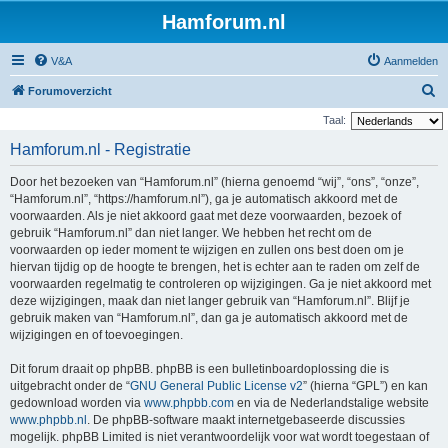
Hamforum.nl
V&A
Aanmelden
Z
Forumoverzicht
o
Taal:
e
Hamforum.nl - Registratie
k
Door het bezoeken van “Hamforum.nl” (hierna genoemd “wij”, “ons”, “onze”,
“Hamforum.nl”, “https://hamforum.nl”), ga je automatisch akkoord met de
voorwaarden. Als je niet akkoord gaat met deze voorwaarden, bezoek of
gebruik “Hamforum.nl” dan niet langer. We hebben het recht om de
voorwaarden op ieder moment te wijzigen en zullen ons best doen om je
hiervan tijdig op de hoogte te brengen, het is echter aan te raden om zelf de
voorwaarden regelmatig te controleren op wijzigingen. Ga je niet akkoord met
deze wijzigingen, maak dan niet langer gebruik van “Hamforum.nl”. Blijf je
gebruik maken van “Hamforum.nl”, dan ga je automatisch akkoord met de
wijzigingen en of toevoegingen.
Dit forum draait op phpBB. phpBB is een bulletinboardoplossing die is
uitgebracht onder de “
GNU General Public License v2
” (hierna “GPL”) en kan
gedownload worden via
www.phpbb.com
en via de Nederlandstalige website
www.phpbb.nl
. De phpBB-software maakt internetgebaseerde discussies
mogelijk. phpBB Limited is niet verantwoordelijk voor wat wordt toegestaan of