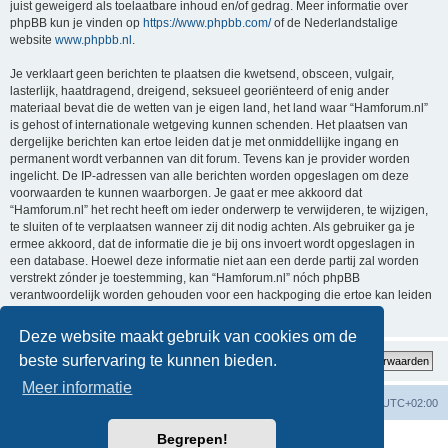
juist geweigerd als toelaatbare inhoud en/of gedrag. Meer informatie over
phpBB kun je vinden op
https://www.phpbb.com/
of de Nederlandstalige
website
www.phpbb.nl
.
Je verklaart geen berichten te plaatsen die kwetsend, obsceen, vulgair,
lasterlijk, haatdragend, dreigend, seksueel georiënteerd of enig ander
materiaal bevat die de wetten van je eigen land, het land waar “Hamforum.nl”
is gehost of internationale wetgeving kunnen schenden. Het plaatsen van
dergelijke berichten kan ertoe leiden dat je met onmiddellijke ingang en
permanent wordt verbannen van dit forum. Tevens kan je provider worden
ingelicht. De IP-adressen van alle berichten worden opgeslagen om deze
voorwaarden te kunnen waarborgen. Je gaat er mee akkoord dat
“Hamforum.nl” het recht heeft om ieder onderwerp te verwijderen, te wijzigen,
te sluiten of te verplaatsen wanneer zij dit nodig achten. Als gebruiker ga je
ermee akkoord, dat de informatie die je bij ons invoert wordt opgeslagen in
een database. Hoewel deze informatie niet aan een derde partij zal worden
verstrekt zónder je toestemming, kan “Hamforum.nl” nóch phpBB
verantwoordelijk worden gehouden voor een hackpoging die ertoe kan leiden
dat de gegevens vrijkomen.
Deze website maakt gebruik van cookies om de
beste surfervaring te kunnen bieden.
Meer informatie
Forumoverzicht
Verwijder cookies
Alle tijden zijn
UTC+02:00
Begrepen!
Powered by
phpBB
® Forum Software © phpBB Limited