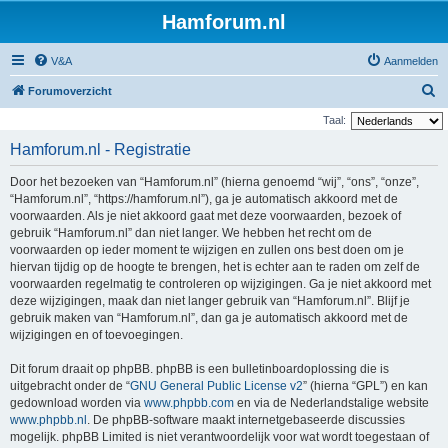
Hamforum.nl
V&A
Aanmelden
Z
Forumoverzicht
o
Taal:
e
Hamforum.nl - Registratie
k
Door het bezoeken van “Hamforum.nl” (hierna genoemd “wij”, “ons”, “onze”,
“Hamforum.nl”, “https://hamforum.nl”), ga je automatisch akkoord met de
voorwaarden. Als je niet akkoord gaat met deze voorwaarden, bezoek of
gebruik “Hamforum.nl” dan niet langer. We hebben het recht om de
voorwaarden op ieder moment te wijzigen en zullen ons best doen om je
hiervan tijdig op de hoogte te brengen, het is echter aan te raden om zelf de
voorwaarden regelmatig te controleren op wijzigingen. Ga je niet akkoord met
deze wijzigingen, maak dan niet langer gebruik van “Hamforum.nl”. Blijf je
gebruik maken van “Hamforum.nl”, dan ga je automatisch akkoord met de
wijzigingen en of toevoegingen.
Dit forum draait op phpBB. phpBB is een bulletinboardoplossing die is
uitgebracht onder de “
GNU General Public License v2
” (hierna “GPL”) en kan
gedownload worden via
www.phpbb.com
en via de Nederlandstalige website
www.phpbb.nl
. De phpBB-software maakt internetgebaseerde discussies
mogelijk. phpBB Limited is niet verantwoordelijk voor wat wordt toegestaan of