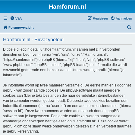
Hamforum.nl
V&A
Registreer
Aanmelden
Z
Forumoverzicht
o
Hamforum.nl - Privacybeleid
e
k
Dit beleid legt in detail uit hoe “Hamforum.nl” samen met zijn verbonden
diensten en bedrijven (hierna “wij”, “ons”, “onze”, “Hamforum.nl”,
“https://hamforum.nl”) en phpBB (hierna “zij”, “hun”, “zijn”, “phpBB-software”,
“www.phpbb.com”, “phpBB Limited”, “phpBB-teams”) de informatie die wordt
verzameld gedurende een bezoek aan dit forum, wordt gebruikt (hierna “je
informatie”).
Je informatie wordt op twee manieren verzameld. De eerste manier is door het
gebruik van zogenaamde cookies. De phpBB-software maakt meerdere
cookies aan (kleine tekstbestanden die naar de tijdelijke internetbestanden
van je computer worden gedownload). De eerste twee cookies bevatten een
indentificatienummer (hierna “user-id”) en een anoniem sessienummer (hierna
“session-id”). Deze twee nummers worden automatisch door de phpBB-
software aan je toegewezen. Een derde cookie zal worden aangemaakt
wanneer je onderwerpen hebt gelezen op “Hamforum.nl”. Deze cookie wordt
gebruikt om op te slaan welke onderwerpen gelezen zijn en verbetert daarmee
je gebruikerservaring.