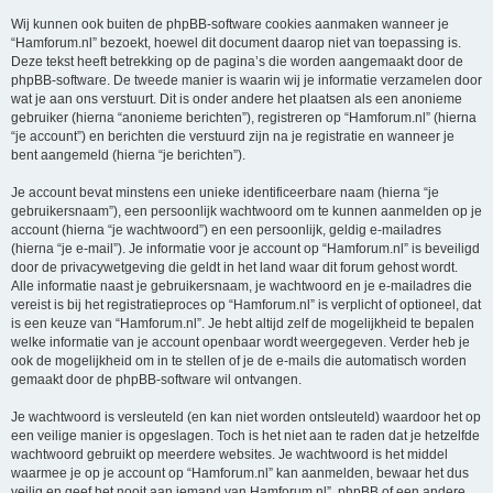
Wij kunnen ook buiten de phpBB-software cookies aanmaken wanneer je
“Hamforum.nl” bezoekt, hoewel dit document daarop niet van toepassing is.
Deze tekst heeft betrekking op de pagina’s die worden aangemaakt door de
phpBB-software. De tweede manier is waarin wij je informatie verzamelen door
wat je aan ons verstuurt. Dit is onder andere het plaatsen als een anonieme
gebruiker (hierna “anonieme berichten”), registreren op “Hamforum.nl” (hierna
“je account”) en berichten die verstuurd zijn na je registratie en wanneer je
bent aangemeld (hierna “je berichten”).
Je account bevat minstens een unieke identificeerbare naam (hierna “je
gebruikersnaam”), een persoonlijk wachtwoord om te kunnen aanmelden op je
account (hierna “je wachtwoord”) en een persoonlijk, geldig e-mailadres
(hierna “je e-mail”). Je informatie voor je account op “Hamforum.nl” is beveiligd
door de privacywetgeving die geldt in het land waar dit forum gehost wordt.
Alle informatie naast je gebruikersnaam, je wachtwoord en je e-mailadres die
vereist is bij het registratieproces op “Hamforum.nl” is verplicht of optioneel, dat
is een keuze van “Hamforum.nl”. Je hebt altijd zelf de mogelijkheid te bepalen
welke informatie van je account openbaar wordt weergegeven. Verder heb je
ook de mogelijkheid om in te stellen of je de e-mails die automatisch worden
gemaakt door de phpBB-software wil ontvangen.
Je wachtwoord is versleuteld (en kan niet worden ontsleuteld) waardoor het op
een veilige manier is opgeslagen. Toch is het niet aan te raden dat je hetzelfde
wachtwoord gebruikt op meerdere websites. Je wachtwoord is het middel
waarmee je op je account op “Hamforum.nl” kan aanmelden, bewaar het dus
veilig en geef het nooit aan iemand van Hamforum.nl”, phpBB of een andere