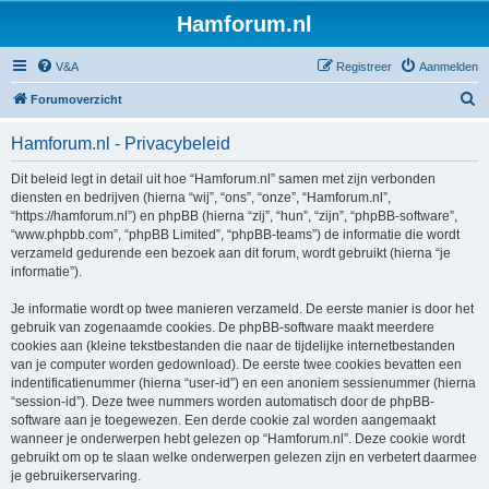
Hamforum.nl
V&A
Registreer
Aanmelden
Z
Forumoverzicht
o
Hamforum.nl - Privacybeleid
e
k
Dit beleid legt in detail uit hoe “Hamforum.nl” samen met zijn verbonden
diensten en bedrijven (hierna “wij”, “ons”, “onze”, “Hamforum.nl”,
“https://hamforum.nl”) en phpBB (hierna “zij”, “hun”, “zijn”, “phpBB-software”,
“www.phpbb.com”, “phpBB Limited”, “phpBB-teams”) de informatie die wordt
verzameld gedurende een bezoek aan dit forum, wordt gebruikt (hierna “je
informatie”).
Je informatie wordt op twee manieren verzameld. De eerste manier is door het
gebruik van zogenaamde cookies. De phpBB-software maakt meerdere
cookies aan (kleine tekstbestanden die naar de tijdelijke internetbestanden
van je computer worden gedownload). De eerste twee cookies bevatten een
indentificatienummer (hierna “user-id”) en een anoniem sessienummer (hierna
“session-id”). Deze twee nummers worden automatisch door de phpBB-
software aan je toegewezen. Een derde cookie zal worden aangemaakt
wanneer je onderwerpen hebt gelezen op “Hamforum.nl”. Deze cookie wordt
gebruikt om op te slaan welke onderwerpen gelezen zijn en verbetert daarmee
je gebruikerservaring.