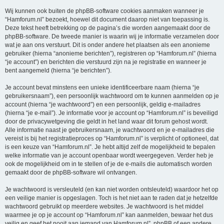
Wij kunnen ook buiten de phpBB-software cookies aanmaken wanneer je
“Hamforum.nl” bezoekt, hoewel dit document daarop niet van toepassing is.
Deze tekst heeft betrekking op de pagina’s die worden aangemaakt door de
phpBB-software. De tweede manier is waarin wij je informatie verzamelen door
wat je aan ons verstuurt. Dit is onder andere het plaatsen als een anonieme
gebruiker (hierna “anonieme berichten”), registreren op “Hamforum.nl” (hierna
“je account”) en berichten die verstuurd zijn na je registratie en wanneer je
bent aangemeld (hierna “je berichten”).
Je account bevat minstens een unieke identificeerbare naam (hierna “je
gebruikersnaam”), een persoonlijk wachtwoord om te kunnen aanmelden op je
account (hierna “je wachtwoord”) en een persoonlijk, geldig e-mailadres
(hierna “je e-mail”). Je informatie voor je account op “Hamforum.nl” is beveiligd
door de privacywetgeving die geldt in het land waar dit forum gehost wordt.
Alle informatie naast je gebruikersnaam, je wachtwoord en je e-mailadres die
vereist is bij het registratieproces op “Hamforum.nl” is verplicht of optioneel, dat
is een keuze van “Hamforum.nl”. Je hebt altijd zelf de mogelijkheid te bepalen
welke informatie van je account openbaar wordt weergegeven. Verder heb je
ook de mogelijkheid om in te stellen of je de e-mails die automatisch worden
gemaakt door de phpBB-software wil ontvangen.
Je wachtwoord is versleuteld (en kan niet worden ontsleuteld) waardoor het op
een veilige manier is opgeslagen. Toch is het niet aan te raden dat je hetzelfde
wachtwoord gebruikt op meerdere websites. Je wachtwoord is het middel
waarmee je op je account op “Hamforum.nl” kan aanmelden, bewaar het dus
veilig en geef het nooit aan iemand van Hamforum.nl”, phpBB of een andere