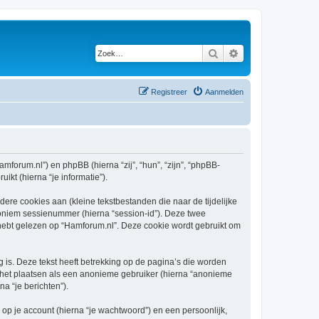
Zoek
Uitgebreid zoeken
Registreer
Aanmelden
amforum.nl”) en phpBB (hierna “zij”, “hun”, “zijn”, “phpBB-
kt (hierna “je informatie”).
re cookies aan (kleine tekstbestanden die naar de tijdelijke
oniem sessienummer (hierna “session-id”). Deze twee
bt gelezen op “Hamforum.nl”. Deze cookie wordt gebruikt om
s. Deze tekst heeft betrekking op de pagina’s die worden
e het plaatsen als een anonieme gebruiker (hierna “anonieme
na “je berichten”).
p je account (hierna “je wachtwoord”) en een persoonlijk,