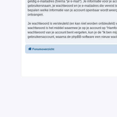
geldig e-mailadres (hierna “je e-mail”). Je informatie voor je a
gebruikersnaam, je wachtwoord en je e-mailadres die vereist is b
bepalen welke informatie van je account openbaar wordt weerg
ontvangen.
Je wachtwoord is versleuteld (en kan niet worden ontsleuteld) 
wachtwoord is het middel waarmee je op je account op “Hamforu
wachtwoord van je account bent vergeten, kun je de “Ik ben mi
gebruikersaccount, waarna de phpBB-software een nieuw wacht
Forumoverzicht