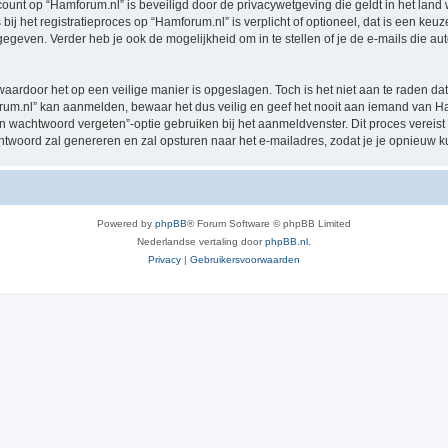
ccount op “Hamforum.nl” is beveiligd door de privacywetgeving die geldt in het land 
ij het registratieproces op “Hamforum.nl” is verplicht of optioneel, dat is een keuz
egeven. Verder heb je ook de mogelijkheid om in te stellen of je de e-mails die 
waardoor het op een veilige manier is opgeslagen. Toch is het niet aan te raden d
m.nl” kan aanmelden, bewaar het dus veilig en geef het nooit aan iemand van Ham
jn wachtwoord vergeten”-optie gebruiken bij het aanmeldvenster. Dit proces vereist
woord zal genereren en zal opsturen naar het e-mailadres, zodat je je opnieuw 
Powered by
phpBB
® Forum Software © phpBB Limited
Nederlandse vertaling door
phpBB.nl
.
Privacy
|
Gebruikersvoorwaarden