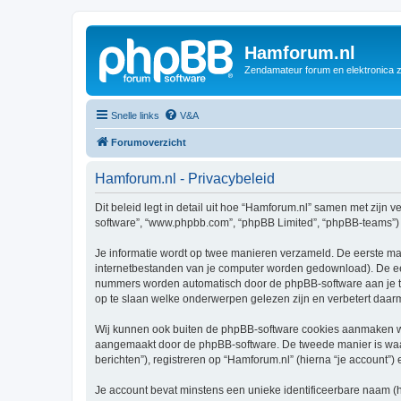
Hamforum.nl
Zendamateur forum en elektronica 
Snelle links
V&A
Forumoverzicht
Hamforum.nl - Privacybeleid
Dit beleid legt in detail uit hoe “Hamforum.nl” samen met zijn ve
software”, “www.phpbb.com”, “phpBB Limited”, “phpBB-teams”) d
Je informatie wordt op twee manieren verzameld. De eerste ma
internetbestanden van je computer worden gedownload). De eer
nummers worden automatisch door de phpBB-software aan je 
op te slaan welke onderwerpen gelezen zijn en verbetert daarm
Wij kunnen ook buiten de phpBB-software cookies aanmaken wan
aangemaakt door de phpBB-software. De tweede manier is waari
berichten”), registreren op “Hamforum.nl” (hierna “je account”) 
Je account bevat minstens een unieke identificeerbare naam (