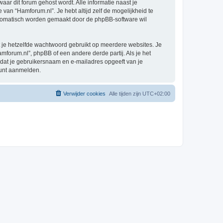
waar dit forum gehost wordt. Alle informatie naast je
e van “Hamforum.nl”. Je hebt altijd zelf de mogelijkheid te
automatisch worden gemaakt door de phpBB-software wil
at je hetzelfde wachtwoord gebruikt op meerdere websites. Je
forum.nl”, phpBB of een andere derde partij. Als je het
 dat je gebruikersnaam en e-mailadres opgeeft van je
kunt aanmelden.
Verwijder cookies
Alle tijden zijn
UTC+02:00