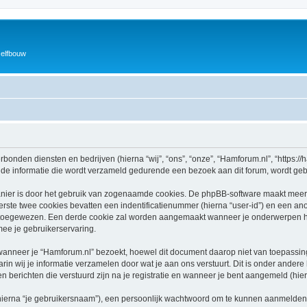
zelfbouw
rbonden diensten en bedrijven (hierna “wij”, “ons”, “onze”, “Hamforum.nl”, “https://h
e informatie die wordt verzameld gedurende een bezoek aan dit forum, wordt gebrui
nier is door het gebruik van zogenaamde cookies. De phpBB-software maakt meerde
ste twee cookies bevatten een indentificatienummer (hierna “user-id”) en een an
toegewezen. Een derde cookie zal worden aangemaakt wanneer je onderwerpen he
ee je gebruikerservaring.
neer je “Hamforum.nl” bezoekt, hoewel dit document daarop niet van toepassing i
n wij je informatie verzamelen door wat je aan ons verstuurt. Dit is onder ander
en berichten die verstuurd zijn na je registratie en wanneer je bent aangemeld (hier
hierna “je gebruikersnaam”), een persoonlijk wachtwoord om te kunnen aanmelden o