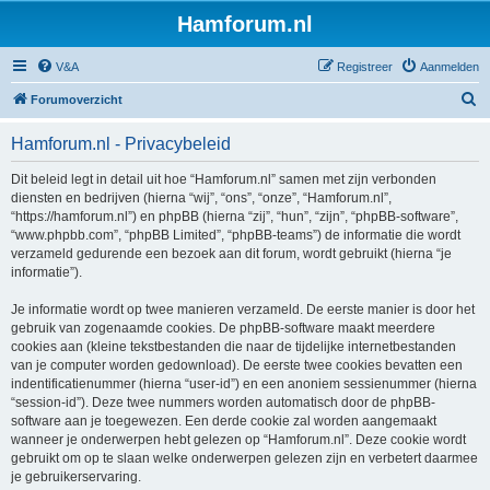
Hamforum.nl
V&A
Registreer
Aanmelden
Z
Forumoverzicht
o
Hamforum.nl - Privacybeleid
e
k
Dit beleid legt in detail uit hoe “Hamforum.nl” samen met zijn verbonden
diensten en bedrijven (hierna “wij”, “ons”, “onze”, “Hamforum.nl”,
“https://hamforum.nl”) en phpBB (hierna “zij”, “hun”, “zijn”, “phpBB-software”,
“www.phpbb.com”, “phpBB Limited”, “phpBB-teams”) de informatie die wordt
verzameld gedurende een bezoek aan dit forum, wordt gebruikt (hierna “je
informatie”).
Je informatie wordt op twee manieren verzameld. De eerste manier is door het
gebruik van zogenaamde cookies. De phpBB-software maakt meerdere
cookies aan (kleine tekstbestanden die naar de tijdelijke internetbestanden
van je computer worden gedownload). De eerste twee cookies bevatten een
indentificatienummer (hierna “user-id”) en een anoniem sessienummer (hierna
“session-id”). Deze twee nummers worden automatisch door de phpBB-
software aan je toegewezen. Een derde cookie zal worden aangemaakt
wanneer je onderwerpen hebt gelezen op “Hamforum.nl”. Deze cookie wordt
gebruikt om op te slaan welke onderwerpen gelezen zijn en verbetert daarmee
je gebruikerservaring.