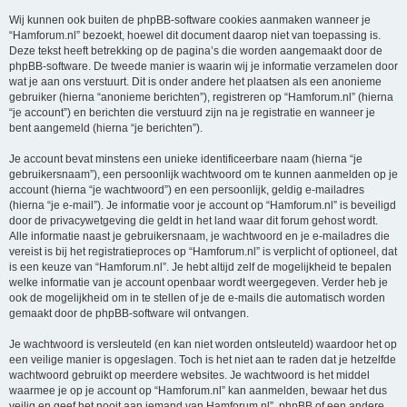
Wij kunnen ook buiten de phpBB-software cookies aanmaken wanneer je
“Hamforum.nl” bezoekt, hoewel dit document daarop niet van toepassing is.
Deze tekst heeft betrekking op de pagina’s die worden aangemaakt door de
phpBB-software. De tweede manier is waarin wij je informatie verzamelen door
wat je aan ons verstuurt. Dit is onder andere het plaatsen als een anonieme
gebruiker (hierna “anonieme berichten”), registreren op “Hamforum.nl” (hierna
“je account”) en berichten die verstuurd zijn na je registratie en wanneer je
bent aangemeld (hierna “je berichten”).
Je account bevat minstens een unieke identificeerbare naam (hierna “je
gebruikersnaam”), een persoonlijk wachtwoord om te kunnen aanmelden op je
account (hierna “je wachtwoord”) en een persoonlijk, geldig e-mailadres
(hierna “je e-mail”). Je informatie voor je account op “Hamforum.nl” is beveiligd
door de privacywetgeving die geldt in het land waar dit forum gehost wordt.
Alle informatie naast je gebruikersnaam, je wachtwoord en je e-mailadres die
vereist is bij het registratieproces op “Hamforum.nl” is verplicht of optioneel, dat
is een keuze van “Hamforum.nl”. Je hebt altijd zelf de mogelijkheid te bepalen
welke informatie van je account openbaar wordt weergegeven. Verder heb je
ook de mogelijkheid om in te stellen of je de e-mails die automatisch worden
gemaakt door de phpBB-software wil ontvangen.
Je wachtwoord is versleuteld (en kan niet worden ontsleuteld) waardoor het op
een veilige manier is opgeslagen. Toch is het niet aan te raden dat je hetzelfde
wachtwoord gebruikt op meerdere websites. Je wachtwoord is het middel
waarmee je op je account op “Hamforum.nl” kan aanmelden, bewaar het dus
veilig en geef het nooit aan iemand van Hamforum.nl”, phpBB of een andere