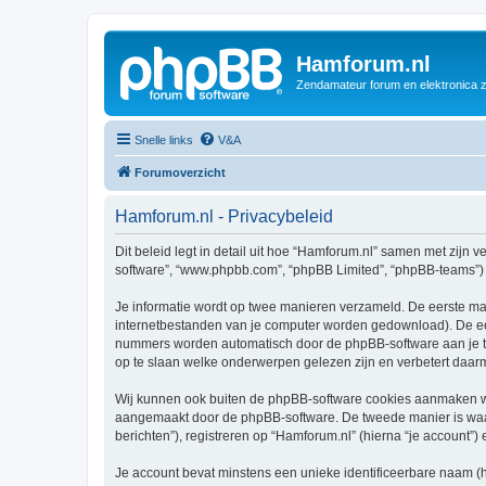
Hamforum.nl
Zendamateur forum en elektronica 
Snelle links
V&A
Forumoverzicht
Hamforum.nl - Privacybeleid
Dit beleid legt in detail uit hoe “Hamforum.nl” samen met zijn ve
software”, “www.phpbb.com”, “phpBB Limited”, “phpBB-teams”) d
Je informatie wordt op twee manieren verzameld. De eerste ma
internetbestanden van je computer worden gedownload). De eer
nummers worden automatisch door de phpBB-software aan je 
op te slaan welke onderwerpen gelezen zijn en verbetert daarm
Wij kunnen ook buiten de phpBB-software cookies aanmaken wan
aangemaakt door de phpBB-software. De tweede manier is waari
berichten”), registreren op “Hamforum.nl” (hierna “je account”) 
Je account bevat minstens een unieke identificeerbare naam (