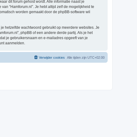
waar dit forum gehost wordt. Alle informatie naast je
e van “Hamforum.nl”. Je hebt altijd zelf de mogelijkheid te
automatisch worden gemaakt door de phpBB-software wil
at je hetzelfde wachtwoord gebruikt op meerdere websites. Je
forum.nl”, phpBB of een andere derde partij. Als je het
 dat je gebruikersnaam en e-mailadres opgeeft van je
kunt aanmelden.
Verwijder cookies
Alle tijden zijn
UTC+02:00