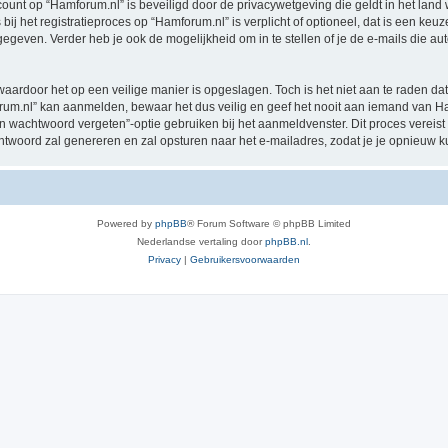
ccount op “Hamforum.nl” is beveiligd door de privacywetgeving die geldt in het land 
ij het registratieproces op “Hamforum.nl” is verplicht of optioneel, dat is een keuz
egeven. Verder heb je ook de mogelijkheid om in te stellen of je de e-mails die 
waardoor het op een veilige manier is opgeslagen. Toch is het niet aan te raden d
m.nl” kan aanmelden, bewaar het dus veilig en geef het nooit aan iemand van Ham
jn wachtwoord vergeten”-optie gebruiken bij het aanmeldvenster. Dit proces vereist
woord zal genereren en zal opsturen naar het e-mailadres, zodat je je opnieuw 
Powered by
phpBB
® Forum Software © phpBB Limited
Nederlandse vertaling door
phpBB.nl
.
Privacy
|
Gebruikersvoorwaarden