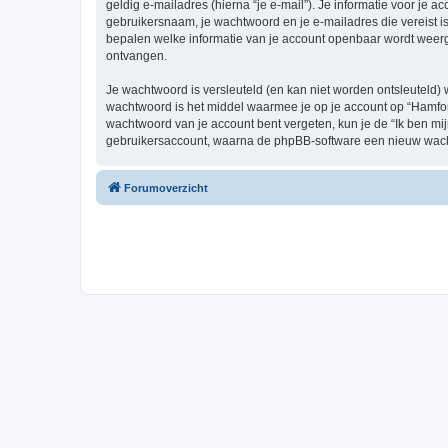
geldig e-mailadres (hierna “je e-mail”). Je informatie voor je a
gebruikersnaam, je wachtwoord en je e-mailadres die vereist is b
bepalen welke informatie van je account openbaar wordt weerg
ontvangen.
Je wachtwoord is versleuteld (en kan niet worden ontsleuteld) 
wachtwoord is het middel waarmee je op je account op “Hamforu
wachtwoord van je account bent vergeten, kun je de “Ik ben mi
gebruikersaccount, waarna de phpBB-software een nieuw wacht
Forumoverzicht