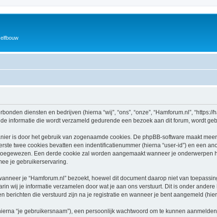
zelfbouw
rbonden diensten en bedrijven (hierna “wij”, “ons”, “onze”, “Hamforum.nl”, “https://h
e informatie die wordt verzameld gedurende een bezoek aan dit forum, wordt gebrui
nier is door het gebruik van zogenaamde cookies. De phpBB-software maakt meerde
ste twee cookies bevatten een indentificatienummer (hierna “user-id”) en een an
toegewezen. Een derde cookie zal worden aangemaakt wanneer je onderwerpen he
ee je gebruikerservaring.
neer je “Hamforum.nl” bezoekt, hoewel dit document daarop niet van toepassing i
n wij je informatie verzamelen door wat je aan ons verstuurt. Dit is onder ander
en berichten die verstuurd zijn na je registratie en wanneer je bent aangemeld (hier
hierna “je gebruikersnaam”), een persoonlijk wachtwoord om te kunnen aanmelden o