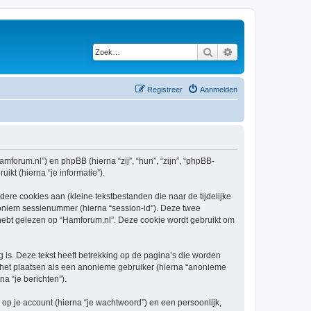
Zoek
Uitgebreid zoeken
Registreer
Aanmelden
amforum.nl”) en phpBB (hierna “zij”, “hun”, “zijn”, “phpBB-
kt (hierna “je informatie”).
re cookies aan (kleine tekstbestanden die naar de tijdelijke
oniem sessienummer (hierna “session-id”). Deze twee
bt gelezen op “Hamforum.nl”. Deze cookie wordt gebruikt om
s. Deze tekst heeft betrekking op de pagina’s die worden
e het plaatsen als een anonieme gebruiker (hierna “anonieme
na “je berichten”).
p je account (hierna “je wachtwoord”) en een persoonlijk,