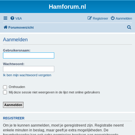
Hamforum.nl
V&A
Registreer
Aanmelden
Z
Forumoverzicht
o
Aanmelden
e
k
Gebruikersnaam:
Wachtwoord:
Ik ben mijn wachtwoord vergeten
Onthouden
Mij deze sessie niet weergeven in de lijst met online gebruikers
REGISTREER
Om je te kunnen aanmelden, moet je geregistreerd zijn. Registratie neemt
enkele minuten in beslag, maar geeft je extra mogelijkheden. De
forumbeheerder kan ook extra permissies toestaan aan geregistreerde