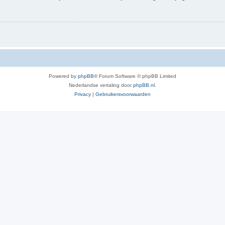
Powered by
phpBB
® Forum Software © phpBB Limited
Nederlandse vertaling door
phpBB.nl
.
Privacy
|
Gebruikersvoorwaarden