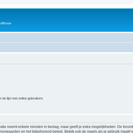
zelfbouw
 de lijst met online gebruikers
ratie neemt enkele minuten in beslag, maar geeft je extra mogelijkheden. De foru
voorwaarden en het bijbehorend beleid. Bekijk ook de regels als je gebruik maakt v