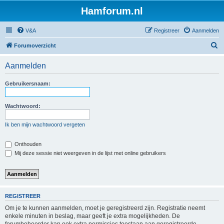
Hamforum.nl
V&A
Registreer
Aanmelden
Z
Forumoverzicht
o
Aanmelden
e
k
Gebruikersnaam:
Wachtwoord:
Ik ben mijn wachtwoord vergeten
Onthouden
Mij deze sessie niet weergeven in de lijst met online gebruikers
REGISTREER
Om je te kunnen aanmelden, moet je geregistreerd zijn. Registratie neemt
enkele minuten in beslag, maar geeft je extra mogelijkheden. De
forumbeheerder kan ook extra permissies toestaan aan geregistreerde