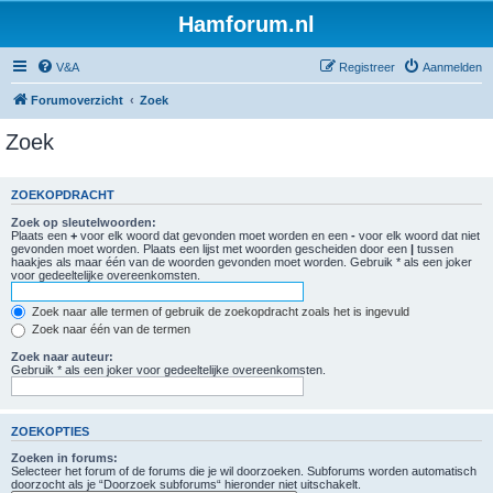
Hamforum.nl
V&A
Registreer
Aanmelden
Forumoverzicht
Zoek
Zoek
ZOEKOPDRACHT
Zoek op sleutelwoorden:
Plaats een
+
voor elk woord dat gevonden moet worden en een
-
voor elk woord dat niet
gevonden moet worden. Plaats een lijst met woorden gescheiden door een
|
tussen
haakjes als maar één van de woorden gevonden moet worden. Gebruik * als een joker
voor gedeeltelijke overeenkomsten.
Zoek naar alle termen of gebruik de zoekopdracht zoals het is ingevuld
Zoek naar één van de termen
Zoek naar auteur:
Gebruik * als een joker voor gedeeltelijke overeenkomsten.
ZOEKOPTIES
Zoeken in forums:
Selecteer het forum of de forums die je wil doorzoeken. Subforums worden automatisch
doorzocht als je “Doorzoek subforums“ hieronder niet uitschakelt.