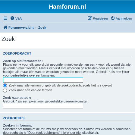
Hamforum.nl
V&A
Registreer
Aanmelden
Forumoverzicht
Zoek
Zoek
ZOEKOPDRACHT
Zoek op sleutelwoorden:
Plaats een
+
voor elk woord dat gevonden moet worden en een
-
voor elk woord dat niet
gevonden moet worden. Plaats een lijst met woorden gescheiden door een
|
tussen
haakjes als maar één van de woorden gevonden moet worden. Gebruik * als een joker
voor gedeeltelijke overeenkomsten.
Zoek naar alle termen of gebruik de zoekopdracht zoals het is ingevuld
Zoek naar één van de termen
Zoek naar auteur:
Gebruik * als een joker voor gedeeltelijke overeenkomsten.
ZOEKOPTIES
Zoeken in forums:
Selecteer het forum of de forums die je wil doorzoeken. Subforums worden automatisch
doorzocht als je “Doorzoek subforums“ hieronder niet uitschakelt.