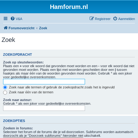
Hamforum.nl
V&A
Registreer
Aanmelden
Forumoverzicht
Zoek
Zoek
ZOEKOPDRACHT
Zoek op sleutelwoorden:
Plaats een
+
voor elk woord dat gevonden moet worden en een
-
voor elk woord dat niet
gevonden moet worden. Plaats een lijst met woorden gescheiden door een
|
tussen
haakjes als maar één van de woorden gevonden moet worden. Gebruik * als een joker
voor gedeeltelijke overeenkomsten.
Zoek naar alle termen of gebruik de zoekopdracht zoals het is ingevuld
Zoek naar één van de termen
Zoek naar auteur:
Gebruik * als een joker voor gedeeltelijke overeenkomsten.
ZOEKOPTIES
Zoeken in forums:
Selecteer het forum of de forums die je wil doorzoeken. Subforums worden automatisch
doorzocht als je “Doorzoek subforums“ hieronder niet uitschakelt.