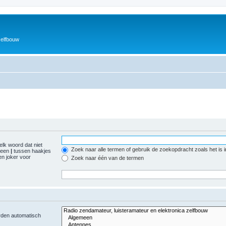
zelfbouw
elk woord dat niet
Zoek naar alle termen of gebruik de zoekopdracht zoals het is 
r een
|
tussen haakjes
n joker voor
Zoek naar één van de termen
orden automatisch