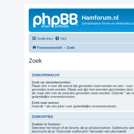
Hamforum.nl
Zendamateur forum en elektronica 
Snelle links
V&A
Forumoverzicht
Zoek
Zoek
ZOEKOPDRACHT
Zoek op sleutelwoorden:
Plaats een
+
voor elk woord dat gevonden moet worden en een
-
voor 
gevonden moet worden. Plaats een lijst met woorden gescheiden doo
als maar één van de woorden gevonden moet worden. Gebruik * als ee
gedeeltelijke overeenkomsten.
Zoek naar auteur:
Gebruik * als een joker voor gedeeltelijke overeenkomsten.
ZOEKOPTIES
Zoeken in forums:
Selecteer het forum of de forums die je wil doorzoeken. Subforums w
doorzocht als je “Doorzoek subforums“ hieronder niet uitschakelt.