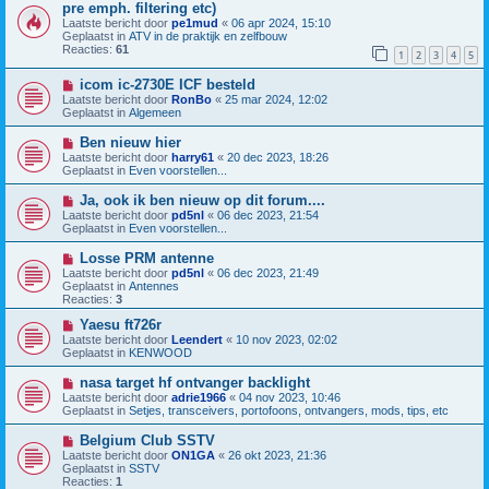
e
i
pre emph. filtering etc)
r
e
Laatste bericht door
pe1mud
«
06 apr 2024, 15:10
i
u
Geplaatst in
ATV in de praktijk en zelfbouw
c
w
Reacties:
61
h
b
1
2
3
4
5
t
e
r
N
icom ic-2730E ICF besteld
i
i
Laatste bericht door
RonBo
«
25 mar 2024, 12:02
c
e
Geplaatst in
Algemeen
h
u
t
w
N
Ben nieuw hier
b
i
Laatste bericht door
harry61
«
20 dec 2023, 18:26
e
e
Geplaatst in
Even voorstellen...
r
u
i
w
N
Ja, ook ik ben nieuw op dit forum....
c
b
i
h
Laatste bericht door
pd5nl
«
06 dec 2023, 21:54
e
e
t
Geplaatst in
Even voorstellen...
r
u
i
w
N
Losse PRM antenne
c
b
i
h
Laatste bericht door
pd5nl
«
06 dec 2023, 21:49
e
e
t
Geplaatst in
Antennes
r
u
Reacties:
3
i
w
c
b
N
Yaesu ft726r
h
e
i
Laatste bericht door
Leendert
«
10 nov 2023, 02:02
t
r
e
Geplaatst in
KENWOOD
i
u
c
w
N
nasa target hf ontvanger backlight
h
b
i
Laatste bericht door
adrie1966
«
04 nov 2023, 10:46
t
e
e
Geplaatst in
Setjes, transceivers, portofoons, ontvangers, mods, tips, etc
r
u
i
w
N
Belgium Club SSTV
c
b
i
h
Laatste bericht door
ON1GA
«
26 okt 2023, 21:36
e
e
t
Geplaatst in
SSTV
r
u
Reacties:
1
i