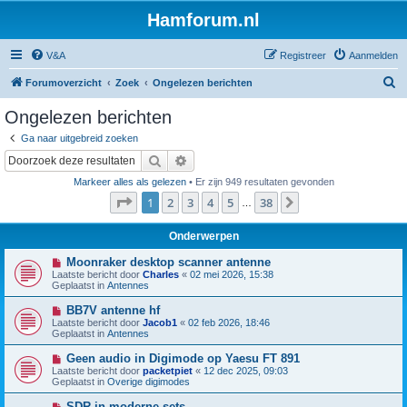
Hamforum.nl
V&A
Registreer
Aanmelden
Z
Forumoverzicht
Zoek
Ongelezen berichten
o
Ongelezen berichten
e
Ga naar uitgebreid zoeken
k
Zoek
Uitgebreid zoeken
Markeer alles als gelezen
• Er zijn 949 resultaten gevonden
Pagina
1
van
38
1
2
3
4
5
38
Volgende
…
Onderwerpen
N
Moonraker desktop scanner antenne
i
Laatste bericht door
Charles
«
02 mei 2026, 15:38
e
Geplaatst in
Antennes
u
w
N
BB7V antenne hf
b
i
Laatste bericht door
Jacob1
«
02 feb 2026, 18:46
e
e
Geplaatst in
Antennes
r
u
i
w
N
Geen audio in Digimode op Yaesu FT 891
c
b
i
h
Laatste bericht door
packetpiet
«
12 dec 2025, 09:03
e
e
t
Geplaatst in
Overige digimodes
r
u
i
w
N
SDR in moderne sets
c