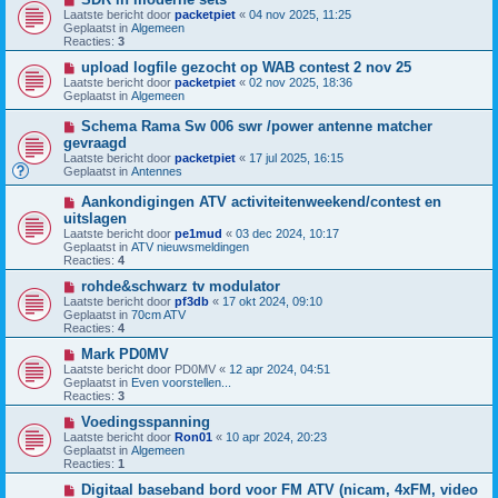
b
i
h
Laatste bericht door
packetpiet
«
04 nov 2025, 11:25
e
e
t
Geplaatst in
Algemeen
r
u
Reacties:
3
i
w
c
b
N
upload logfile gezocht op WAB contest 2 nov 25
h
e
i
Laatste bericht door
packetpiet
«
02 nov 2025, 18:36
t
r
e
Geplaatst in
Algemeen
i
u
c
w
N
Schema Rama Sw 006 swr /power antenne matcher
h
b
i
gevraagd
t
e
e
Laatste bericht door
r
packetpiet
«
17 jul 2025, 16:15
u
Geplaatst in
i
Antennes
w
c
b
h
N
Aankondigingen ATV activiteitenweekend/contest en
e
t
i
uitslagen
r
e
i
Laatste bericht door
pe1mud
«
03 dec 2024, 10:17
u
c
Geplaatst in
ATV nieuwsmeldingen
w
h
Reacties:
4
b
t
e
N
rohde&schwarz tv modulator
r
i
Laatste bericht door
pf3db
«
17 okt 2024, 09:10
i
e
Geplaatst in
70cm ATV
c
u
Reacties:
4
h
w
t
b
N
Mark PD0MV
e
i
Laatste bericht door
PD0MV
«
12 apr 2024, 04:51
r
e
Geplaatst in
Even voorstellen...
i
u
Reacties:
3
c
w
h
b
N
Voedingsspanning
t
e
i
Laatste bericht door
Ron01
«
10 apr 2024, 20:23
r
e
Geplaatst in
Algemeen
i
u
Reacties:
1
c
w
h
b
N
Digitaal baseband bord voor FM ATV (nicam, 4xFM, video
t