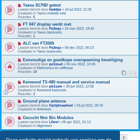
w
c
b
N
Yaesu 817ND getest
h
e
i
Laatste bericht door
Ha4djw
«
24 jul 2023, 22:35
t
r
e
Geplaatst in
Yaesu mobiele sets
i
u
Reacties:
5
c
w
h
b
N
FT 847 display werkt niet.
t
e
i
Laatste bericht door
Pa3eqa
«
26 mar 2023, 18:42
r
e
Geplaatst in
Yaesu basissets
i
u
Reacties:
1
c
w
h
b
N
ALC van FT2000
t
e
i
Laatste bericht door
Pa3eqa
«
08 dec 2022, 00:13
r
e
Geplaatst in
Yaesu basissets
i
u
c
w
N
Eenvoudige en goedkope overspanning beveiliging
h
b
i
Laatste bericht door
pe1mud
«
04 nov 2022, 10:45
t
e
e
Geplaatst in
Elektronica en zelfbouw
r
u
Reacties:
19
i
1
2
w
c
b
h
N
Kenwood TS-480 manual and service manual
e
t
i
r
Laatste bericht door
pb1sam
«
30 jun 2022, 12:58
e
i
Geplaatst in
Kenwood basissets
u
c
Reacties:
2
w
h
b
N
t
Ground plane antenne
e
i
Laatste bericht door
Optijdnaarbed
«
03 jul 2021, 00:32
r
e
Geplaatst in
Antennes
i
u
c
w
N
Gezocht Nim Bin Modules
h
b
i
Laatste bericht door
LDevi
«
06 apr 2021, 01:13
t
e
e
Geplaatst in
Algemeen
r
u
i
w
c
b
Pagina
1
van
38
1
2
3
4
5
38
Volge
Er zijn 949 resultaten gevonden
h
…
e