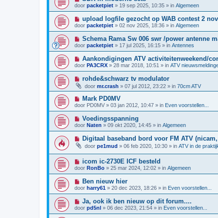
w
t
i
i
door
packetpiet
»
19 sep 2025, 10:35
» in
Algemeen
b
e
c
e
u
h
N
upload logfile gezocht op WAB contest 2 nov
r
w
t
i
i
door
packetpiet
»
02 nov 2025, 18:36
» in
Algemeen
b
e
c
e
u
h
N
Schema Rama Sw 006 swr /power antenne m
r
w
t
i
i
door
packetpiet
»
17 jul 2025, 16:15
» in
Antennes
b
e
c
e
u
h
N
Aankondigingen ATV activiteitenweekend/con
r
w
t
i
i
door
PA3CRX
»
28 mar 2018, 10:51
» in
ATV nieuwsmelding
b
e
c
e
u
h
N
rohde&schwarz tv modulator
r
w
t
i
i
door
mr.crash
»
07 jul 2012, 23:22
» in
70cm ATV
b
e
c
e
u
h
N
Mark PD0MV
r
w
t
i
i
door
PD0MV
»
03 jan 2012, 10:47
» in
Even voorstellen...
b
e
c
e
u
h
N
Voedingsspanning
r
w
t
i
i
door
Naten
»
09 okt 2020, 14:45
» in
Algemeen
b
e
c
e
u
h
N
Digitaal baseband bord voor FM ATV (nicam, 
r
w
t
i
i
door
pe1mud
»
06 feb 2020, 10:30
» in
ATV in de prakti
b
e
c
e
u
h
r
N
icom ic-2730E ICF besteld
w
t
i
i
b
door
RonBo
»
25 mar 2024, 12:02
» in
Algemeen
c
e
e
h
u
r
N
Ben nieuw hier
t
w
i
i
door
harry61
»
20 dec 2023, 18:26
» in
Even voorstellen...
b
c
e
e
h
u
N
Ja, ook ik ben nieuw op dit forum....
r
t
w
i
i
door
pd5nl
»
06 dec 2023, 21:54
» in
Even voorstellen...
b
e
c
e
u