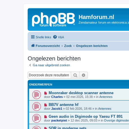
Hamforum.nl
Zendamateur forum en elektronica 
Snelle links
V&A
Forumoverzicht
Zoek
Ongelezen berichten
Ongelezen berichten
Ga naar uitgebreid zoeken
Zoek
Uitgebreid zoeken
ONDERWERPEN
N
Moonraker desktop scanner antenne
i
door
Charles
»
02 mei 2026, 15:38
» in
Antennes
e
u
N
BB7V antenne hf
w
i
door
Jacob1
»
02 feb 2026, 18:46
» in
Antennes
b
e
e
u
N
Geen audio in Digimode op Yaesu FT 891
r
w
i
i
door
packetpiet
»
12 dec 2025, 09:03
» in
Overige digimode
b
e
c
e
u
h
N
SDR in moderne sets
r