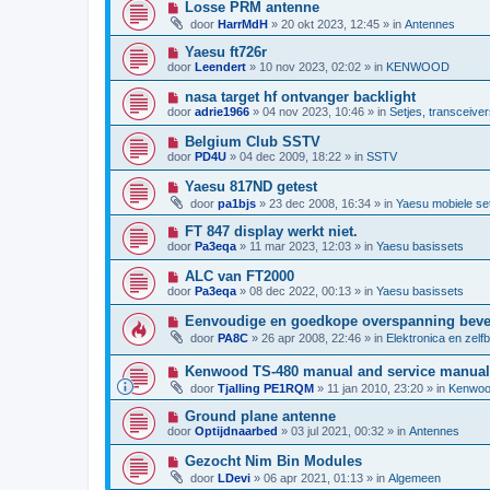
h
N
Losse PRM antenne
r
w
t
i
i
door
HarrMdH
»
20 okt 2023, 12:45
» in
Antennes
b
e
c
e
u
h
N
Yaesu ft726r
r
w
t
i
i
door
Leendert
»
10 nov 2023, 02:02
» in
KENWOOD
b
e
c
e
u
h
N
nasa target hf ontvanger backlight
r
w
t
i
i
door
adrie1966
»
04 nov 2023, 10:46
» in
Setjes, transceiver
b
e
c
e
u
h
N
Belgium Club SSTV
r
w
t
i
i
door
PD4U
»
04 dec 2009, 18:22
» in
SSTV
b
e
c
e
u
h
N
Yaesu 817ND getest
r
w
t
i
i
door
pa1bjs
»
23 dec 2008, 16:34
» in
Yaesu mobiele se
b
e
c
e
u
h
N
FT 847 display werkt niet.
r
w
t
i
i
door
Pa3eqa
»
11 mar 2023, 12:03
» in
Yaesu basissets
b
e
c
e
u
h
N
ALC van FT2000
r
w
t
i
i
door
Pa3eqa
»
08 dec 2022, 00:13
» in
Yaesu basissets
b
e
c
e
u
h
N
Eenvoudige en goedkope overspanning bevei
r
w
t
i
i
door
PA8C
»
26 apr 2008, 22:46
» in
Elektronica en zelf
b
e
c
e
u
h
r
N
Kenwood TS-480 manual and service manual
w
t
i
i
b
door
Tjalling PE1RQM
»
11 jan 2010, 23:20
» in
Kenwoo
c
e
e
h
u
r
N
Ground plane antenne
t
w
i
i
door
Optijdnaarbed
»
03 jul 2021, 00:32
» in
Antennes
b
c
e
e
h
u
N
Gezocht Nim Bin Modules
r
t
w
i
i
door
LDevi
»
06 apr 2021, 01:13
» in
Algemeen
b
e
c