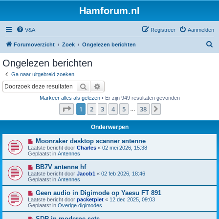
Hamforum.nl
V&A
Registreer
Aanmelden
Z
Forumoverzicht
Zoek
Ongelezen berichten
o
Ongelezen berichten
e
Ga naar uitgebreid zoeken
k
Zoek
Uitgebreid zoeken
Markeer alles als gelezen
• Er zijn 949 resultaten gevonden
Pagina
1
van
38
1
2
3
4
5
38
Volgende
…
Onderwerpen
N
Moonraker desktop scanner antenne
i
Laatste bericht door
Charles
«
02 mei 2026, 15:38
e
Geplaatst in
Antennes
u
w
N
BB7V antenne hf
b
i
Laatste bericht door
Jacob1
«
02 feb 2026, 18:46
e
e
Geplaatst in
Antennes
r
u
i
w
N
Geen audio in Digimode op Yaesu FT 891
c
b
i
h
Laatste bericht door
packetpiet
«
12 dec 2025, 09:03
e
e
t
Geplaatst in
Overige digimodes
r
u
i
w
N
SDR in moderne sets
c