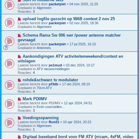
b
i
h
Laatste bericht door
packetpiet
«
04 nov 2025, 11:25
e
e
t
Geplaatst in
Algemeen
r
u
Reacties:
3
i
w
c
b
N
upload logfile gezocht op WAB contest 2 nov 25
h
e
i
Laatste bericht door
packetpiet
«
02 nov 2025, 18:36
t
r
e
Geplaatst in
Algemeen
i
u
c
w
N
Schema Rama Sw 006 swr /power antenne matcher
h
b
i
gevraagd
t
e
e
Laatste bericht door
r
packetpiet
«
17 jul 2025, 16:15
u
Geplaatst in
i
Antennes
w
c
b
h
N
Aankondigingen ATV activiteitenweekend/contest en
e
t
i
uitslagen
r
e
i
Laatste bericht door
pe1mud
«
03 dec 2024, 10:17
u
c
Geplaatst in
ATV nieuwsmeldingen
w
h
Reacties:
4
b
t
e
N
rohde&schwarz tv modulator
r
i
Laatste bericht door
pf3db
«
17 okt 2024, 09:10
i
e
Geplaatst in
70cm ATV
c
u
Reacties:
4
h
w
t
b
N
Mark PD0MV
e
i
Laatste bericht door
PD0MV
«
12 apr 2024, 04:51
r
e
Geplaatst in
Even voorstellen...
i
u
Reacties:
3
c
w
h
b
N
Voedingsspanning
t
e
i
Laatste bericht door
Ron01
«
10 apr 2024, 20:23
r
e
Geplaatst in
Algemeen
i
u
Reacties:
1
c
w
h
b
N
Digitaal baseband bord voor FM ATV (nicam, 4xFM, video
t