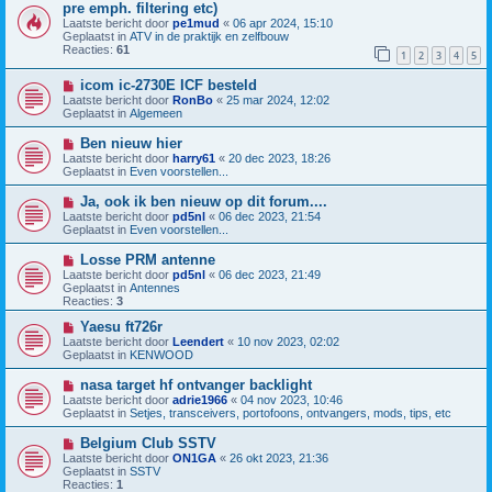
e
i
pre emph. filtering etc)
r
e
Laatste bericht door
pe1mud
«
06 apr 2024, 15:10
i
u
Geplaatst in
ATV in de praktijk en zelfbouw
c
w
Reacties:
61
h
b
1
2
3
4
5
t
e
r
N
icom ic-2730E ICF besteld
i
i
Laatste bericht door
RonBo
«
25 mar 2024, 12:02
c
e
Geplaatst in
Algemeen
h
u
t
w
N
Ben nieuw hier
b
i
Laatste bericht door
harry61
«
20 dec 2023, 18:26
e
e
Geplaatst in
Even voorstellen...
r
u
i
w
N
Ja, ook ik ben nieuw op dit forum....
c
b
i
h
Laatste bericht door
pd5nl
«
06 dec 2023, 21:54
e
e
t
Geplaatst in
Even voorstellen...
r
u
i
w
N
Losse PRM antenne
c
b
i
h
Laatste bericht door
pd5nl
«
06 dec 2023, 21:49
e
e
t
Geplaatst in
Antennes
r
u
Reacties:
3
i
w
c
b
N
Yaesu ft726r
h
e
i
Laatste bericht door
Leendert
«
10 nov 2023, 02:02
t
r
e
Geplaatst in
KENWOOD
i
u
c
w
N
nasa target hf ontvanger backlight
h
b
i
Laatste bericht door
adrie1966
«
04 nov 2023, 10:46
t
e
e
Geplaatst in
Setjes, transceivers, portofoons, ontvangers, mods, tips, etc
r
u
i
w
N
Belgium Club SSTV
c
b
i
h
Laatste bericht door
ON1GA
«
26 okt 2023, 21:36
e
e
t
Geplaatst in
SSTV
r
u
Reacties:
1
i