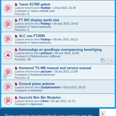
w
c
b
N
Yaesu 817ND getest
h
e
i
Laatste bericht door
Ha4djw
«
24 jul 2023, 22:35
t
r
e
Geplaatst in
Yaesu mobiele sets
i
u
Reacties:
5
c
w
h
b
N
FT 847 display werkt niet.
t
e
i
Laatste bericht door
Pa3eqa
«
26 mar 2023, 18:42
r
e
Geplaatst in
Yaesu basissets
i
u
Reacties:
1
c
w
h
b
N
ALC van FT2000
t
e
i
Laatste bericht door
Pa3eqa
«
08 dec 2022, 00:13
r
e
Geplaatst in
Yaesu basissets
i
u
c
w
N
Eenvoudige en goedkope overspanning beveiliging
h
b
i
Laatste bericht door
pe1mud
«
04 nov 2022, 10:45
t
e
e
Geplaatst in
Elektronica en zelfbouw
r
u
Reacties:
19
i
1
2
w
c
b
h
N
Kenwood TS-480 manual and service manual
e
t
i
r
Laatste bericht door
pb1sam
«
30 jun 2022, 12:58
e
i
Geplaatst in
Kenwood basissets
u
c
Reacties:
2
w
h
b
N
t
Ground plane antenne
e
i
Laatste bericht door
Optijdnaarbed
«
03 jul 2021, 00:32
r
e
Geplaatst in
Antennes
i
u
c
w
N
Gezocht Nim Bin Modules
h
b
i
Laatste bericht door
LDevi
«
06 apr 2021, 01:13
t
e
e
Geplaatst in
Algemeen
r
u
i
w
c
b
Pagina
1
van
38
1
2
3
4
5
38
Volge
Er zijn 949 resultaten gevonden
h
…
e