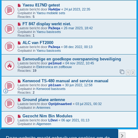
w
c
b
N
Yaesu 817ND getest
h
e
i
Laatste bericht door
Ha4djw
«
24 jul 2023, 22:35
t
r
e
Geplaatst in
Yaesu mobiele sets
i
u
Reacties:
5
c
w
h
b
N
FT 847 display werkt niet.
t
e
i
Laatste bericht door
Pa3eqa
«
26 mar 2023, 18:42
r
e
Geplaatst in
Yaesu basissets
i
u
Reacties:
1
c
w
h
b
N
ALC van FT2000
t
e
i
Laatste bericht door
Pa3eqa
«
08 dec 2022, 00:13
r
e
Geplaatst in
Yaesu basissets
i
u
c
w
N
Eenvoudige en goedkope overspanning beveiliging
h
b
i
Laatste bericht door
pe1mud
«
04 nov 2022, 10:45
t
e
e
Geplaatst in
Elektronica en zelfbouw
r
u
Reacties:
19
i
1
2
w
c
b
h
N
Kenwood TS-480 manual and service manual
e
t
i
r
Laatste bericht door
pb1sam
«
30 jun 2022, 12:58
e
i
Geplaatst in
Kenwood basissets
u
c
Reacties:
2
w
h
b
N
t
Ground plane antenne
e
i
Laatste bericht door
Optijdnaarbed
«
03 jul 2021, 00:32
r
e
Geplaatst in
Antennes
i
u
c
w
N
Gezocht Nim Bin Modules
h
b
i
Laatste bericht door
LDevi
«
06 apr 2021, 01:13
t
e
e
Geplaatst in
Algemeen
r
u
i
w
c
b
Pagina
1
van
38
1
2
3
4
5
38
Volge
Er zijn 949 resultaten gevonden
h
…
e