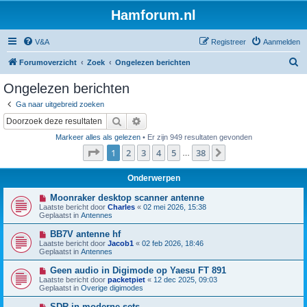
Hamforum.nl
V&A
Registreer
Aanmelden
Z
Forumoverzicht
Zoek
Ongelezen berichten
o
Ongelezen berichten
e
Ga naar uitgebreid zoeken
k
Zoek
Uitgebreid zoeken
Markeer alles als gelezen
• Er zijn 949 resultaten gevonden
Pagina
1
van
38
1
2
3
4
5
38
Volgende
…
Onderwerpen
N
Moonraker desktop scanner antenne
i
Laatste bericht door
Charles
«
02 mei 2026, 15:38
e
Geplaatst in
Antennes
u
w
N
BB7V antenne hf
b
i
Laatste bericht door
Jacob1
«
02 feb 2026, 18:46
e
e
Geplaatst in
Antennes
r
u
i
w
N
Geen audio in Digimode op Yaesu FT 891
c
b
i
h
Laatste bericht door
packetpiet
«
12 dec 2025, 09:03
e
e
t
Geplaatst in
Overige digimodes
r
u
i
w
N
SDR in moderne sets
c