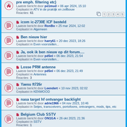
e
i
pre emph. filtering etc)
r
e
Laatste bericht door
pe1mud
«
06 apr 2024, 15:10
i
u
Geplaatst in
ATV in de praktijk en zelfbouw
c
w
Reacties:
61
h
b
1
2
3
4
5
t
e
r
N
icom ic-2730E ICF besteld
i
i
Laatste bericht door
RonBo
«
25 mar 2024, 12:02
c
e
Geplaatst in
Algemeen
h
u
t
w
N
Ben nieuw hier
b
i
Laatste bericht door
harry61
«
20 dec 2023, 18:26
e
e
Geplaatst in
Even voorstellen...
r
u
i
w
N
Ja, ook ik ben nieuw op dit forum....
c
b
i
h
Laatste bericht door
pd5nl
«
06 dec 2023, 21:54
e
e
t
Geplaatst in
Even voorstellen...
r
u
i
w
N
Losse PRM antenne
c
b
i
h
Laatste bericht door
pd5nl
«
06 dec 2023, 21:49
e
e
t
Geplaatst in
Antennes
r
u
Reacties:
3
i
w
c
b
N
Yaesu ft726r
h
e
i
Laatste bericht door
Leendert
«
10 nov 2023, 02:02
t
r
e
Geplaatst in
KENWOOD
i
u
c
w
N
nasa target hf ontvanger backlight
h
b
i
Laatste bericht door
adrie1966
«
04 nov 2023, 10:46
t
e
e
Geplaatst in
Setjes, transceivers, portofoons, ontvangers, mods, tips, etc
r
u
i
w
N
Belgium Club SSTV
c
b
i
h
Laatste bericht door
ON1GA
«
26 okt 2023, 21:36
e
e
t
Geplaatst in
SSTV
r
u
Reacties:
1
i