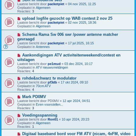
b
i
h
Laatste bericht door
packetpiet
«
04 nov 2025, 11:25
e
e
t
Geplaatst in
Algemeen
r
u
Reacties:
3
i
w
c
b
N
upload logfile gezocht op WAB contest 2 nov 25
h
e
i
Laatste bericht door
packetpiet
«
02 nov 2025, 18:36
t
r
e
Geplaatst in
Algemeen
i
u
c
w
N
Schema Rama Sw 006 swr /power antenne matcher
h
b
i
gevraagd
t
e
e
Laatste bericht door
r
packetpiet
«
17 jul 2025, 16:15
u
Geplaatst in
i
Antennes
w
c
b
h
N
Aankondigingen ATV activiteitenweekend/contest en
e
t
i
uitslagen
r
e
i
Laatste bericht door
pe1mud
«
03 dec 2024, 10:17
u
c
Geplaatst in
ATV nieuwsmeldingen
w
h
Reacties:
4
b
t
e
N
rohde&schwarz tv modulator
r
i
Laatste bericht door
pf3db
«
17 okt 2024, 09:10
i
e
Geplaatst in
70cm ATV
c
u
Reacties:
4
h
w
t
b
N
Mark PD0MV
e
i
Laatste bericht door
PD0MV
«
12 apr 2024, 04:51
r
e
Geplaatst in
Even voorstellen...
i
u
Reacties:
3
c
w
h
b
N
Voedingsspanning
t
e
i
Laatste bericht door
Ron01
«
10 apr 2024, 20:23
r
e
Geplaatst in
Algemeen
i
u
Reacties:
1
c
w
h
b
N
Digitaal baseband bord voor FM ATV (nicam, 4xFM, video
t