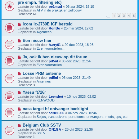
e
i
pre emph. filtering etc)
r
e
Laatste bericht door
pe1mud
«
06 apr 2024, 15:10
i
u
Geplaatst in
ATV in de praktijk en zelfbouw
c
w
Reacties:
61
h
b
1
2
3
4
5
t
e
r
N
icom ic-2730E ICF besteld
i
i
Laatste bericht door
RonBo
«
25 mar 2024, 12:02
c
e
Geplaatst in
Algemeen
h
u
t
w
N
Ben nieuw hier
b
i
Laatste bericht door
harry61
«
20 dec 2023, 18:26
e
e
Geplaatst in
Even voorstellen...
r
u
i
w
N
Ja, ook ik ben nieuw op dit forum....
c
b
i
h
Laatste bericht door
pd5nl
«
06 dec 2023, 21:54
e
e
t
Geplaatst in
Even voorstellen...
r
u
i
w
N
Losse PRM antenne
c
b
i
h
Laatste bericht door
pd5nl
«
06 dec 2023, 21:49
e
e
t
Geplaatst in
Antennes
r
u
Reacties:
3
i
w
c
b
N
Yaesu ft726r
h
e
i
Laatste bericht door
Leendert
«
10 nov 2023, 02:02
t
r
e
Geplaatst in
KENWOOD
i
u
c
w
N
nasa target hf ontvanger backlight
h
b
i
Laatste bericht door
adrie1966
«
04 nov 2023, 10:46
t
e
e
Geplaatst in
Setjes, transceivers, portofoons, ontvangers, mods, tips, etc
r
u
i
w
N
Belgium Club SSTV
c
b
i
h
Laatste bericht door
ON1GA
«
26 okt 2023, 21:36
e
e
t
Geplaatst in
SSTV
r
u
Reacties:
1
i