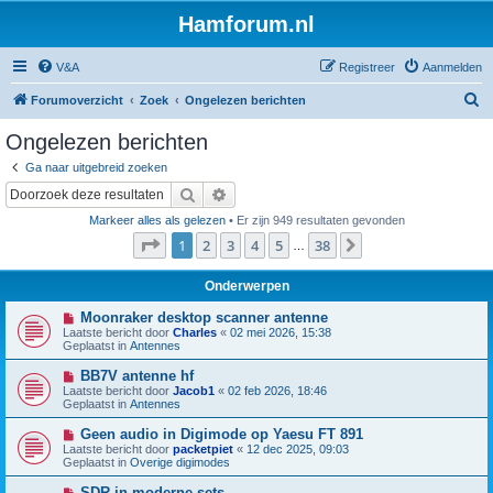
Hamforum.nl
V&A
Registreer
Aanmelden
Z
Forumoverzicht
Zoek
Ongelezen berichten
o
Ongelezen berichten
e
Ga naar uitgebreid zoeken
k
Zoek
Uitgebreid zoeken
Markeer alles als gelezen
• Er zijn 949 resultaten gevonden
Pagina
1
van
38
1
2
3
4
5
38
Volgende
…
Onderwerpen
N
Moonraker desktop scanner antenne
i
Laatste bericht door
Charles
«
02 mei 2026, 15:38
e
Geplaatst in
Antennes
u
w
N
BB7V antenne hf
b
i
Laatste bericht door
Jacob1
«
02 feb 2026, 18:46
e
e
Geplaatst in
Antennes
r
u
i
w
N
Geen audio in Digimode op Yaesu FT 891
c
b
i
h
Laatste bericht door
packetpiet
«
12 dec 2025, 09:03
e
e
t
Geplaatst in
Overige digimodes
r
u
i
w
N
SDR in moderne sets
c