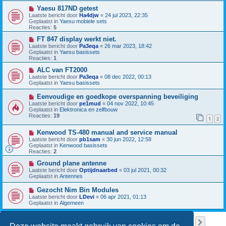
w
c
b
N
Yaesu 817ND getest
h
e
i
Laatste bericht door
Ha4djw
«
24 jul 2023, 22:35
t
r
e
Geplaatst in
Yaesu mobiele sets
i
u
Reacties:
5
c
w
h
b
N
FT 847 display werkt niet.
t
e
i
Laatste bericht door
Pa3eqa
«
26 mar 2023, 18:42
r
e
Geplaatst in
Yaesu basissets
i
u
Reacties:
1
c
w
h
b
N
ALC van FT2000
t
e
i
Laatste bericht door
Pa3eqa
«
08 dec 2022, 00:13
r
e
Geplaatst in
Yaesu basissets
i
u
c
w
N
Eenvoudige en goedkope overspanning beveiliging
h
b
i
Laatste bericht door
pe1mud
«
04 nov 2022, 10:45
t
e
e
Geplaatst in
Elektronica en zelfbouw
r
u
Reacties:
19
i
1
2
w
c
b
h
N
Kenwood TS-480 manual and service manual
e
t
i
r
Laatste bericht door
pb1sam
«
30 jun 2022, 12:58
e
i
Geplaatst in
Kenwood basissets
u
c
Reacties:
2
w
h
b
N
t
Ground plane antenne
e
i
Laatste bericht door
Optijdnaarbed
«
03 jul 2021, 00:32
r
e
Geplaatst in
Antennes
i
u
c
w
N
Gezocht Nim Bin Modules
h
b
i
Laatste bericht door
LDevi
«
06 apr 2021, 01:13
t
e
e
Geplaatst in
Algemeen
r
u
i
w
c
b
Pagina
1
van
38
1
2
3
4
5
38
Volge
Er zijn 949 resultaten gevonden
h
…
e