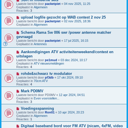
b
i
h
Laatste bericht door
packetpiet
«
04 nov 2025, 11:25
e
e
t
Geplaatst in
Algemeen
r
u
Reacties:
3
i
w
c
b
N
upload logfile gezocht op WAB contest 2 nov 25
h
e
i
Laatste bericht door
packetpiet
«
02 nov 2025, 18:36
t
r
e
Geplaatst in
Algemeen
i
u
c
w
N
Schema Rama Sw 006 swr /power antenne matcher
h
b
i
gevraagd
t
e
e
Laatste bericht door
r
packetpiet
«
17 jul 2025, 16:15
u
Geplaatst in
i
Antennes
w
c
b
h
N
Aankondigingen ATV activiteitenweekend/contest en
e
t
i
uitslagen
r
e
i
Laatste bericht door
pe1mud
«
03 dec 2024, 10:17
u
c
Geplaatst in
ATV nieuwsmeldingen
w
h
Reacties:
4
b
t
e
N
rohde&schwarz tv modulator
r
i
Laatste bericht door
pf3db
«
17 okt 2024, 09:10
i
e
Geplaatst in
70cm ATV
c
u
Reacties:
4
h
w
t
b
N
Mark PD0MV
e
i
Laatste bericht door
PD0MV
«
12 apr 2024, 04:51
r
e
Geplaatst in
Even voorstellen...
i
u
Reacties:
3
c
w
h
b
N
Voedingsspanning
t
e
i
Laatste bericht door
Ron01
«
10 apr 2024, 20:23
r
e
Geplaatst in
Algemeen
i
u
Reacties:
1
c
w
h
b
N
Digitaal baseband bord voor FM ATV (nicam, 4xFM, video
t