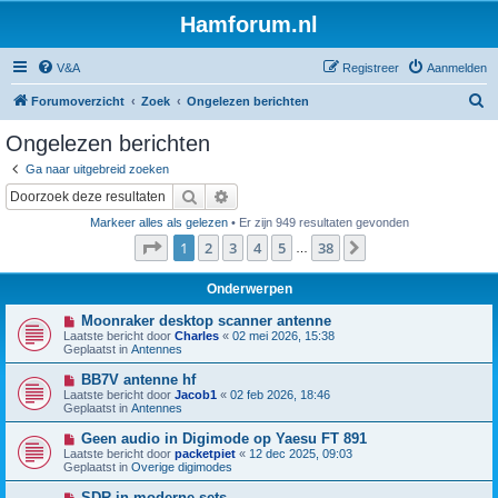
Hamforum.nl
V&A
Registreer
Aanmelden
Z
Forumoverzicht
Zoek
Ongelezen berichten
o
Ongelezen berichten
e
Ga naar uitgebreid zoeken
k
Zoek
Uitgebreid zoeken
Markeer alles als gelezen
• Er zijn 949 resultaten gevonden
Pagina
1
van
38
1
2
3
4
5
38
Volgende
…
Onderwerpen
N
Moonraker desktop scanner antenne
i
Laatste bericht door
Charles
«
02 mei 2026, 15:38
e
Geplaatst in
Antennes
u
w
N
BB7V antenne hf
b
i
Laatste bericht door
Jacob1
«
02 feb 2026, 18:46
e
e
Geplaatst in
Antennes
r
u
i
w
N
Geen audio in Digimode op Yaesu FT 891
c
b
i
h
Laatste bericht door
packetpiet
«
12 dec 2025, 09:03
e
e
t
Geplaatst in
Overige digimodes
r
u
i
w
N
SDR in moderne sets
c