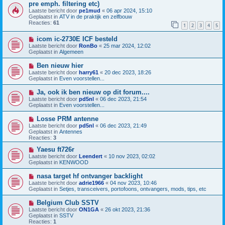
e
i
pre emph. filtering etc)
r
e
Laatste bericht door
pe1mud
«
06 apr 2024, 15:10
i
u
Geplaatst in
ATV in de praktijk en zelfbouw
c
w
Reacties:
61
h
b
1
2
3
4
5
t
e
r
N
icom ic-2730E ICF besteld
i
i
Laatste bericht door
RonBo
«
25 mar 2024, 12:02
c
e
Geplaatst in
Algemeen
h
u
t
w
N
Ben nieuw hier
b
i
Laatste bericht door
harry61
«
20 dec 2023, 18:26
e
e
Geplaatst in
Even voorstellen...
r
u
i
w
N
Ja, ook ik ben nieuw op dit forum....
c
b
i
h
Laatste bericht door
pd5nl
«
06 dec 2023, 21:54
e
e
t
Geplaatst in
Even voorstellen...
r
u
i
w
N
Losse PRM antenne
c
b
i
h
Laatste bericht door
pd5nl
«
06 dec 2023, 21:49
e
e
t
Geplaatst in
Antennes
r
u
Reacties:
3
i
w
c
b
N
Yaesu ft726r
h
e
i
Laatste bericht door
Leendert
«
10 nov 2023, 02:02
t
r
e
Geplaatst in
KENWOOD
i
u
c
w
N
nasa target hf ontvanger backlight
h
b
i
Laatste bericht door
adrie1966
«
04 nov 2023, 10:46
t
e
e
Geplaatst in
Setjes, transceivers, portofoons, ontvangers, mods, tips, etc
r
u
i
w
N
Belgium Club SSTV
c
b
i
h
Laatste bericht door
ON1GA
«
26 okt 2023, 21:36
e
e
t
Geplaatst in
SSTV
r
u
Reacties:
1
i