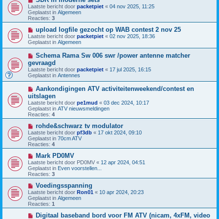
b
i
h
Laatste bericht door
packetpiet
«
04 nov 2025, 11:25
e
e
t
Geplaatst in
Algemeen
r
u
Reacties:
3
i
w
c
b
N
upload logfile gezocht op WAB contest 2 nov 25
h
e
i
Laatste bericht door
packetpiet
«
02 nov 2025, 18:36
t
r
e
Geplaatst in
Algemeen
i
u
c
w
N
Schema Rama Sw 006 swr /power antenne matcher
h
b
i
gevraagd
t
e
e
Laatste bericht door
r
packetpiet
«
17 jul 2025, 16:15
u
Geplaatst in
i
Antennes
w
c
b
h
N
Aankondigingen ATV activiteitenweekend/contest en
e
t
i
uitslagen
r
e
i
Laatste bericht door
pe1mud
«
03 dec 2024, 10:17
u
c
Geplaatst in
ATV nieuwsmeldingen
w
h
Reacties:
4
b
t
e
N
rohde&schwarz tv modulator
r
i
Laatste bericht door
pf3db
«
17 okt 2024, 09:10
i
e
Geplaatst in
70cm ATV
c
u
Reacties:
4
h
w
t
b
N
Mark PD0MV
e
i
Laatste bericht door
PD0MV
«
12 apr 2024, 04:51
r
e
Geplaatst in
Even voorstellen...
i
u
Reacties:
3
c
w
h
b
N
Voedingsspanning
t
e
i
Laatste bericht door
Ron01
«
10 apr 2024, 20:23
r
e
Geplaatst in
Algemeen
i
u
Reacties:
1
c
w
h
b
N
Digitaal baseband bord voor FM ATV (nicam, 4xFM, video
t