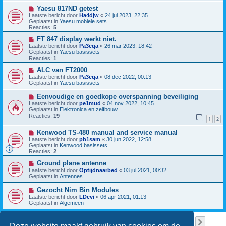
w
c
b
N
Yaesu 817ND getest
h
e
i
Laatste bericht door
Ha4djw
«
24 jul 2023, 22:35
t
r
e
Geplaatst in
Yaesu mobiele sets
i
u
Reacties:
5
c
w
h
b
N
FT 847 display werkt niet.
t
e
i
Laatste bericht door
Pa3eqa
«
26 mar 2023, 18:42
r
e
Geplaatst in
Yaesu basissets
i
u
Reacties:
1
c
w
h
b
N
ALC van FT2000
t
e
i
Laatste bericht door
Pa3eqa
«
08 dec 2022, 00:13
r
e
Geplaatst in
Yaesu basissets
i
u
c
w
N
Eenvoudige en goedkope overspanning beveiliging
h
b
i
Laatste bericht door
pe1mud
«
04 nov 2022, 10:45
t
e
e
Geplaatst in
Elektronica en zelfbouw
r
u
Reacties:
19
i
1
2
w
c
b
h
N
Kenwood TS-480 manual and service manual
e
t
i
r
Laatste bericht door
pb1sam
«
30 jun 2022, 12:58
e
i
Geplaatst in
Kenwood basissets
u
c
Reacties:
2
w
h
b
N
t
Ground plane antenne
e
i
Laatste bericht door
Optijdnaarbed
«
03 jul 2021, 00:32
r
e
Geplaatst in
Antennes
i
u
c
w
N
Gezocht Nim Bin Modules
h
b
i
Laatste bericht door
LDevi
«
06 apr 2021, 01:13
t
e
e
Geplaatst in
Algemeen
r
u
i
w
c
b
Pagina
1
van
38
1
2
3
4
5
38
Volge
Er zijn 949 resultaten gevonden
h
…
e