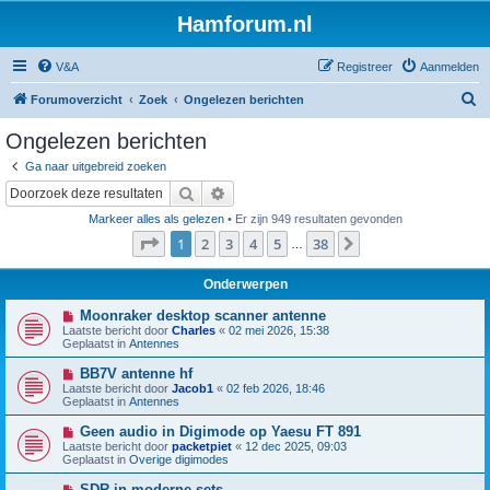
Hamforum.nl
V&A
Registreer
Aanmelden
Z
Forumoverzicht
Zoek
Ongelezen berichten
o
Ongelezen berichten
e
Ga naar uitgebreid zoeken
k
Zoek
Uitgebreid zoeken
Markeer alles als gelezen
• Er zijn 949 resultaten gevonden
Pagina
1
van
38
1
2
3
4
5
38
Volgende
…
Onderwerpen
N
Moonraker desktop scanner antenne
i
Laatste bericht door
Charles
«
02 mei 2026, 15:38
e
Geplaatst in
Antennes
u
w
N
BB7V antenne hf
b
i
Laatste bericht door
Jacob1
«
02 feb 2026, 18:46
e
e
Geplaatst in
Antennes
r
u
i
w
N
Geen audio in Digimode op Yaesu FT 891
c
b
i
h
Laatste bericht door
packetpiet
«
12 dec 2025, 09:03
e
e
t
Geplaatst in
Overige digimodes
r
u
i
w
N
SDR in moderne sets
c