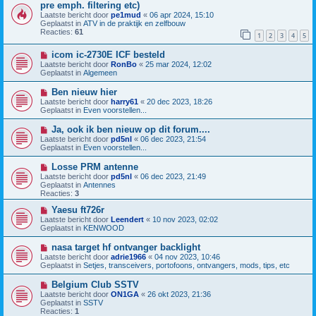
e
i
pre emph. filtering etc)
r
e
Laatste bericht door
pe1mud
«
06 apr 2024, 15:10
i
u
Geplaatst in
ATV in de praktijk en zelfbouw
c
w
Reacties:
61
h
b
1
2
3
4
5
t
e
r
N
icom ic-2730E ICF besteld
i
i
Laatste bericht door
RonBo
«
25 mar 2024, 12:02
c
e
Geplaatst in
Algemeen
h
u
t
w
N
Ben nieuw hier
b
i
Laatste bericht door
harry61
«
20 dec 2023, 18:26
e
e
Geplaatst in
Even voorstellen...
r
u
i
w
N
Ja, ook ik ben nieuw op dit forum....
c
b
i
h
Laatste bericht door
pd5nl
«
06 dec 2023, 21:54
e
e
t
Geplaatst in
Even voorstellen...
r
u
i
w
N
Losse PRM antenne
c
b
i
h
Laatste bericht door
pd5nl
«
06 dec 2023, 21:49
e
e
t
Geplaatst in
Antennes
r
u
Reacties:
3
i
w
c
b
N
Yaesu ft726r
h
e
i
Laatste bericht door
Leendert
«
10 nov 2023, 02:02
t
r
e
Geplaatst in
KENWOOD
i
u
c
w
N
nasa target hf ontvanger backlight
h
b
i
Laatste bericht door
adrie1966
«
04 nov 2023, 10:46
t
e
e
Geplaatst in
Setjes, transceivers, portofoons, ontvangers, mods, tips, etc
r
u
i
w
N
Belgium Club SSTV
c
b
i
h
Laatste bericht door
ON1GA
«
26 okt 2023, 21:36
e
e
t
Geplaatst in
SSTV
r
u
Reacties:
1
i