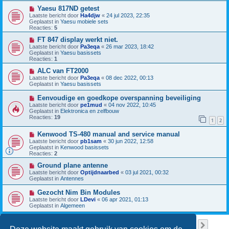
w
c
b
N
Yaesu 817ND getest
h
e
i
Laatste bericht door
Ha4djw
«
24 jul 2023, 22:35
t
r
e
Geplaatst in
Yaesu mobiele sets
i
u
Reacties:
5
c
w
h
b
N
FT 847 display werkt niet.
t
e
i
Laatste bericht door
Pa3eqa
«
26 mar 2023, 18:42
r
e
Geplaatst in
Yaesu basissets
i
u
Reacties:
1
c
w
h
b
N
ALC van FT2000
t
e
i
Laatste bericht door
Pa3eqa
«
08 dec 2022, 00:13
r
e
Geplaatst in
Yaesu basissets
i
u
c
w
N
Eenvoudige en goedkope overspanning beveiliging
h
b
i
Laatste bericht door
pe1mud
«
04 nov 2022, 10:45
t
e
e
Geplaatst in
Elektronica en zelfbouw
r
u
Reacties:
19
i
1
2
w
c
b
h
N
Kenwood TS-480 manual and service manual
e
t
i
r
Laatste bericht door
pb1sam
«
30 jun 2022, 12:58
e
i
Geplaatst in
Kenwood basissets
u
c
Reacties:
2
w
h
b
N
t
Ground plane antenne
e
i
Laatste bericht door
Optijdnaarbed
«
03 jul 2021, 00:32
r
e
Geplaatst in
Antennes
i
u
c
w
N
Gezocht Nim Bin Modules
h
b
i
Laatste bericht door
LDevi
«
06 apr 2021, 01:13
t
e
e
Geplaatst in
Algemeen
r
u
i
w
c
b
Pagina
1
van
38
1
2
3
4
5
38
Volge
Er zijn 949 resultaten gevonden
h
…
e