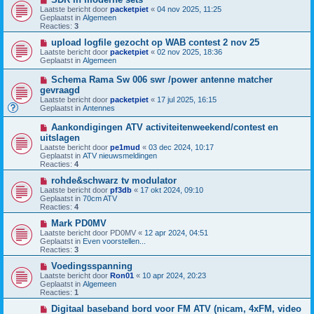
b
i
h
Laatste bericht door
packetpiet
«
04 nov 2025, 11:25
e
e
t
Geplaatst in
Algemeen
r
u
Reacties:
3
i
w
c
b
N
upload logfile gezocht op WAB contest 2 nov 25
h
e
i
Laatste bericht door
packetpiet
«
02 nov 2025, 18:36
t
r
e
Geplaatst in
Algemeen
i
u
c
w
N
Schema Rama Sw 006 swr /power antenne matcher
h
b
i
gevraagd
t
e
e
Laatste bericht door
r
packetpiet
«
17 jul 2025, 16:15
u
Geplaatst in
i
Antennes
w
c
b
h
N
Aankondigingen ATV activiteitenweekend/contest en
e
t
i
uitslagen
r
e
i
Laatste bericht door
pe1mud
«
03 dec 2024, 10:17
u
c
Geplaatst in
ATV nieuwsmeldingen
w
h
Reacties:
4
b
t
e
N
rohde&schwarz tv modulator
r
i
Laatste bericht door
pf3db
«
17 okt 2024, 09:10
i
e
Geplaatst in
70cm ATV
c
u
Reacties:
4
h
w
t
b
N
Mark PD0MV
e
i
Laatste bericht door
PD0MV
«
12 apr 2024, 04:51
r
e
Geplaatst in
Even voorstellen...
i
u
Reacties:
3
c
w
h
b
N
Voedingsspanning
t
e
i
Laatste bericht door
Ron01
«
10 apr 2024, 20:23
r
e
Geplaatst in
Algemeen
i
u
Reacties:
1
c
w
h
b
N
Digitaal baseband bord voor FM ATV (nicam, 4xFM, video
t