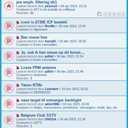
e
i
pre emph. filtering etc)
r
e
Laatste bericht door
pe1mud
«
06 apr 2024, 15:10
i
u
Geplaatst in
ATV in de praktijk en zelfbouw
c
w
Reacties:
61
h
b
1
2
3
4
5
t
e
r
N
icom ic-2730E ICF besteld
i
i
Laatste bericht door
RonBo
«
25 mar 2024, 12:02
c
e
Geplaatst in
Algemeen
h
u
t
w
N
Ben nieuw hier
b
i
Laatste bericht door
harry61
«
20 dec 2023, 18:26
e
e
Geplaatst in
Even voorstellen...
r
u
i
w
N
Ja, ook ik ben nieuw op dit forum....
c
b
i
h
Laatste bericht door
pd5nl
«
06 dec 2023, 21:54
e
e
t
Geplaatst in
Even voorstellen...
r
u
i
w
N
Losse PRM antenne
c
b
i
h
Laatste bericht door
pd5nl
«
06 dec 2023, 21:49
e
e
t
Geplaatst in
Antennes
r
u
Reacties:
3
i
w
c
b
N
Yaesu ft726r
h
e
i
Laatste bericht door
Leendert
«
10 nov 2023, 02:02
t
r
e
Geplaatst in
KENWOOD
i
u
c
w
N
nasa target hf ontvanger backlight
h
b
i
Laatste bericht door
adrie1966
«
04 nov 2023, 10:46
t
e
e
Geplaatst in
Setjes, transceivers, portofoons, ontvangers, mods, tips, etc
r
u
i
w
N
Belgium Club SSTV
c
b
i
h
Laatste bericht door
ON1GA
«
26 okt 2023, 21:36
e
e
t
Geplaatst in
SSTV
r
u
Reacties:
1
i