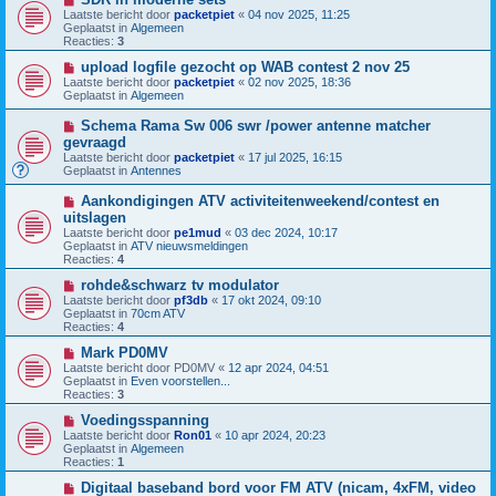
b
i
h
Laatste bericht door
packetpiet
«
04 nov 2025, 11:25
e
e
t
Geplaatst in
Algemeen
r
u
Reacties:
3
i
w
c
b
N
upload logfile gezocht op WAB contest 2 nov 25
h
e
i
Laatste bericht door
packetpiet
«
02 nov 2025, 18:36
t
r
e
Geplaatst in
Algemeen
i
u
c
w
N
Schema Rama Sw 006 swr /power antenne matcher
h
b
i
gevraagd
t
e
e
Laatste bericht door
r
packetpiet
«
17 jul 2025, 16:15
u
Geplaatst in
i
Antennes
w
c
b
h
N
Aankondigingen ATV activiteitenweekend/contest en
e
t
i
uitslagen
r
e
i
Laatste bericht door
pe1mud
«
03 dec 2024, 10:17
u
c
Geplaatst in
ATV nieuwsmeldingen
w
h
Reacties:
4
b
t
e
N
rohde&schwarz tv modulator
r
i
Laatste bericht door
pf3db
«
17 okt 2024, 09:10
i
e
Geplaatst in
70cm ATV
c
u
Reacties:
4
h
w
t
b
N
Mark PD0MV
e
i
Laatste bericht door
PD0MV
«
12 apr 2024, 04:51
r
e
Geplaatst in
Even voorstellen...
i
u
Reacties:
3
c
w
h
b
N
Voedingsspanning
t
e
i
Laatste bericht door
Ron01
«
10 apr 2024, 20:23
r
e
Geplaatst in
Algemeen
i
u
Reacties:
1
c
w
h
b
N
Digitaal baseband bord voor FM ATV (nicam, 4xFM, video
t