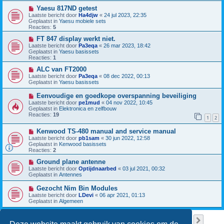
w
c
b
N
Yaesu 817ND getest
h
e
i
Laatste bericht door
Ha4djw
«
24 jul 2023, 22:35
t
r
e
Geplaatst in
Yaesu mobiele sets
i
u
Reacties:
5
c
w
h
b
N
FT 847 display werkt niet.
t
e
i
Laatste bericht door
Pa3eqa
«
26 mar 2023, 18:42
r
e
Geplaatst in
Yaesu basissets
i
u
Reacties:
1
c
w
h
b
N
ALC van FT2000
t
e
i
Laatste bericht door
Pa3eqa
«
08 dec 2022, 00:13
r
e
Geplaatst in
Yaesu basissets
i
u
c
w
N
Eenvoudige en goedkope overspanning beveiliging
h
b
i
Laatste bericht door
pe1mud
«
04 nov 2022, 10:45
t
e
e
Geplaatst in
Elektronica en zelfbouw
r
u
Reacties:
19
i
1
2
w
c
b
h
N
Kenwood TS-480 manual and service manual
e
t
i
r
Laatste bericht door
pb1sam
«
30 jun 2022, 12:58
e
i
Geplaatst in
Kenwood basissets
u
c
Reacties:
2
w
h
b
N
t
Ground plane antenne
e
i
Laatste bericht door
Optijdnaarbed
«
03 jul 2021, 00:32
r
e
Geplaatst in
Antennes
i
u
c
w
N
Gezocht Nim Bin Modules
h
b
i
Laatste bericht door
LDevi
«
06 apr 2021, 01:13
t
e
e
Geplaatst in
Algemeen
r
u
i
w
c
b
Pagina
1
van
38
1
2
3
4
5
38
Volge
Er zijn 949 resultaten gevonden
h
…
e