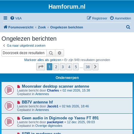
Hamforum.nl
V&A
Registreer
Aanmelden
Z
Forumoverzicht
Zoek
Ongelezen berichten
o
Ongelezen berichten
e
Ga naar uitgebreid zoeken
k
Zoek
Uitgebreid zoeken
Markeer alles als gelezen
• Er zijn 949 resultaten gevonden
Pagina
1
van
38
1
2
3
4
5
38
Volgende
…
Onderwerpen
N
Moonraker desktop scanner antenne
i
Laatste bericht door
Charles
«
02 mei 2026, 15:38
e
Geplaatst in
Antennes
u
w
N
BB7V antenne hf
b
i
Laatste bericht door
Jacob1
«
02 feb 2026, 18:46
e
e
Geplaatst in
Antennes
r
u
i
w
N
Geen audio in Digimode op Yaesu FT 891
c
b
i
h
Laatste bericht door
packetpiet
«
12 dec 2025, 09:03
e
e
t
Geplaatst in
Overige digimodes
r
u
i
w
N
SDR in moderne sets
c