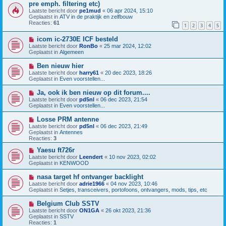
e
i
pre emph. filtering etc)
r
e
Laatste bericht door
pe1mud
«
06 apr 2024, 15:10
i
u
Geplaatst in
ATV in de praktijk en zelfbouw
c
w
Reacties:
61
h
b
1
2
3
4
5
t
e
r
N
icom ic-2730E ICF besteld
i
i
Laatste bericht door
RonBo
«
25 mar 2024, 12:02
c
e
Geplaatst in
Algemeen
h
u
t
w
N
Ben nieuw hier
b
i
Laatste bericht door
harry61
«
20 dec 2023, 18:26
e
e
Geplaatst in
Even voorstellen...
r
u
i
w
N
Ja, ook ik ben nieuw op dit forum....
c
b
i
h
Laatste bericht door
pd5nl
«
06 dec 2023, 21:54
e
e
t
Geplaatst in
Even voorstellen...
r
u
i
w
N
Losse PRM antenne
c
b
i
h
Laatste bericht door
pd5nl
«
06 dec 2023, 21:49
e
e
t
Geplaatst in
Antennes
r
u
Reacties:
3
i
w
c
b
N
Yaesu ft726r
h
e
i
Laatste bericht door
Leendert
«
10 nov 2023, 02:02
t
r
e
Geplaatst in
KENWOOD
i
u
c
w
N
nasa target hf ontvanger backlight
h
b
i
Laatste bericht door
adrie1966
«
04 nov 2023, 10:46
t
e
e
Geplaatst in
Setjes, transceivers, portofoons, ontvangers, mods, tips, etc
r
u
i
w
N
Belgium Club SSTV
c
b
i
h
Laatste bericht door
ON1GA
«
26 okt 2023, 21:36
e
e
t
Geplaatst in
SSTV
r
u
Reacties:
1
i