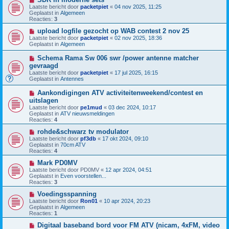
b
i
h
Laatste bericht door
packetpiet
«
04 nov 2025, 11:25
e
e
t
Geplaatst in
Algemeen
r
u
Reacties:
3
i
w
c
b
N
upload logfile gezocht op WAB contest 2 nov 25
h
e
i
Laatste bericht door
packetpiet
«
02 nov 2025, 18:36
t
r
e
Geplaatst in
Algemeen
i
u
c
w
N
Schema Rama Sw 006 swr /power antenne matcher
h
b
i
gevraagd
t
e
e
Laatste bericht door
r
packetpiet
«
17 jul 2025, 16:15
u
Geplaatst in
i
Antennes
w
c
b
h
N
Aankondigingen ATV activiteitenweekend/contest en
e
t
i
uitslagen
r
e
i
Laatste bericht door
pe1mud
«
03 dec 2024, 10:17
u
c
Geplaatst in
ATV nieuwsmeldingen
w
h
Reacties:
4
b
t
e
N
rohde&schwarz tv modulator
r
i
Laatste bericht door
pf3db
«
17 okt 2024, 09:10
i
e
Geplaatst in
70cm ATV
c
u
Reacties:
4
h
w
t
b
N
Mark PD0MV
e
i
Laatste bericht door
PD0MV
«
12 apr 2024, 04:51
r
e
Geplaatst in
Even voorstellen...
i
u
Reacties:
3
c
w
h
b
N
Voedingsspanning
t
e
i
Laatste bericht door
Ron01
«
10 apr 2024, 20:23
r
e
Geplaatst in
Algemeen
i
u
Reacties:
1
c
w
h
b
N
Digitaal baseband bord voor FM ATV (nicam, 4xFM, video
t