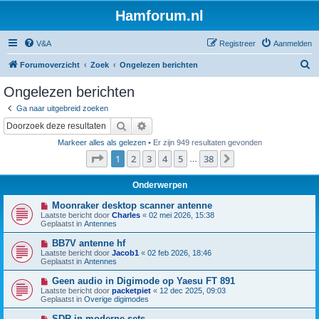
Hamforum.nl
V&A
Registreer
Aanmelden
Z
Forumoverzicht
Zoek
Ongelezen berichten
o
Ongelezen berichten
e
Ga naar uitgebreid zoeken
k
Zoek
Uitgebreid zoeken
Markeer alles als gelezen
• Er zijn 949 resultaten gevonden
Pagina
1
van
38
1
2
3
4
5
38
Volgende
…
Onderwerpen
N
Moonraker desktop scanner antenne
i
Laatste bericht door
Charles
«
02 mei 2026, 15:38
e
Geplaatst in
Antennes
u
w
N
BB7V antenne hf
b
i
Laatste bericht door
Jacob1
«
02 feb 2026, 18:46
e
e
Geplaatst in
Antennes
r
u
i
w
N
Geen audio in Digimode op Yaesu FT 891
c
b
i
h
Laatste bericht door
packetpiet
«
12 dec 2025, 09:03
e
e
t
Geplaatst in
Overige digimodes
r
u
i
w
N
SDR in moderne sets
c