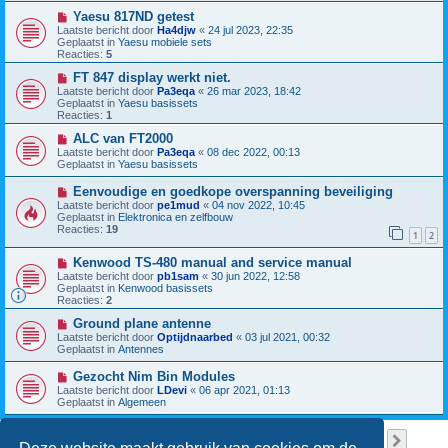
w
c
b
N
Yaesu 817ND getest
h
e
i
Laatste bericht door
Ha4djw
«
24 jul 2023, 22:35
t
r
e
Geplaatst in
Yaesu mobiele sets
i
u
Reacties:
5
c
w
h
b
N
FT 847 display werkt niet.
t
e
i
Laatste bericht door
Pa3eqa
«
26 mar 2023, 18:42
r
e
Geplaatst in
Yaesu basissets
i
u
Reacties:
1
c
w
h
b
N
ALC van FT2000
t
e
i
Laatste bericht door
Pa3eqa
«
08 dec 2022, 00:13
r
e
Geplaatst in
Yaesu basissets
i
u
c
w
N
Eenvoudige en goedkope overspanning beveiliging
h
b
i
Laatste bericht door
pe1mud
«
04 nov 2022, 10:45
t
e
e
Geplaatst in
Elektronica en zelfbouw
r
u
Reacties:
19
i
1
2
w
c
b
h
N
Kenwood TS-480 manual and service manual
e
t
i
r
Laatste bericht door
pb1sam
«
30 jun 2022, 12:58
e
i
Geplaatst in
Kenwood basissets
u
c
Reacties:
2
w
h
b
N
t
Ground plane antenne
e
i
Laatste bericht door
Optijdnaarbed
«
03 jul 2021, 00:32
r
e
Geplaatst in
Antennes
i
u
c
w
N
Gezocht Nim Bin Modules
h
b
i
Laatste bericht door
LDevi
«
06 apr 2021, 01:13
t
e
e
Geplaatst in
Algemeen
r
u
i
w
c
b
Pagina
1
van
38
1
2
3
4
5
38
Volge
Er zijn 949 resultaten gevonden
h
…
e