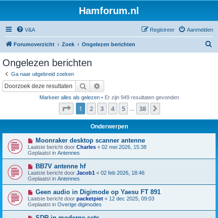
Hamforum.nl
V&A
Registreer
Aanmelden
Z
Forumoverzicht
Zoek
Ongelezen berichten
o
Ongelezen berichten
e
Ga naar uitgebreid zoeken
k
Zoek
Uitgebreid zoeken
Markeer alles als gelezen
• Er zijn 949 resultaten gevonden
Pagina
1
van
38
1
2
3
4
5
38
Volgende
…
Onderwerpen
N
Moonraker desktop scanner antenne
i
Laatste bericht door
Charles
«
02 mei 2026, 15:38
e
Geplaatst in
Antennes
u
w
N
BB7V antenne hf
b
i
Laatste bericht door
Jacob1
«
02 feb 2026, 18:46
e
e
Geplaatst in
Antennes
r
u
i
w
N
Geen audio in Digimode op Yaesu FT 891
c
b
i
h
Laatste bericht door
packetpiet
«
12 dec 2025, 09:03
e
e
t
Geplaatst in
Overige digimodes
r
u
i
w
N
SDR in moderne sets
c