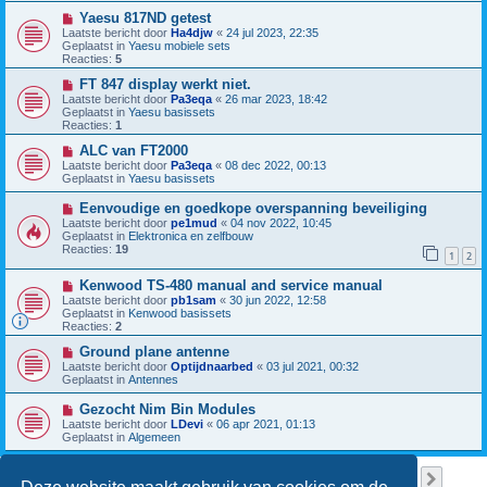
w
c
b
N
Yaesu 817ND getest
h
e
i
Laatste bericht door
Ha4djw
«
24 jul 2023, 22:35
t
r
e
Geplaatst in
Yaesu mobiele sets
i
u
Reacties:
5
c
w
h
b
N
FT 847 display werkt niet.
t
e
i
Laatste bericht door
Pa3eqa
«
26 mar 2023, 18:42
r
e
Geplaatst in
Yaesu basissets
i
u
Reacties:
1
c
w
h
b
N
ALC van FT2000
t
e
i
Laatste bericht door
Pa3eqa
«
08 dec 2022, 00:13
r
e
Geplaatst in
Yaesu basissets
i
u
c
w
N
Eenvoudige en goedkope overspanning beveiliging
h
b
i
Laatste bericht door
pe1mud
«
04 nov 2022, 10:45
t
e
e
Geplaatst in
Elektronica en zelfbouw
r
u
Reacties:
19
i
1
2
w
c
b
h
N
Kenwood TS-480 manual and service manual
e
t
i
r
Laatste bericht door
pb1sam
«
30 jun 2022, 12:58
e
i
Geplaatst in
Kenwood basissets
u
c
Reacties:
2
w
h
b
N
t
Ground plane antenne
e
i
Laatste bericht door
Optijdnaarbed
«
03 jul 2021, 00:32
r
e
Geplaatst in
Antennes
i
u
c
w
N
Gezocht Nim Bin Modules
h
b
i
Laatste bericht door
LDevi
«
06 apr 2021, 01:13
t
e
e
Geplaatst in
Algemeen
r
u
i
w
c
b
Pagina
1
van
38
1
2
3
4
5
38
Volge
Er zijn 949 resultaten gevonden
h
…
e