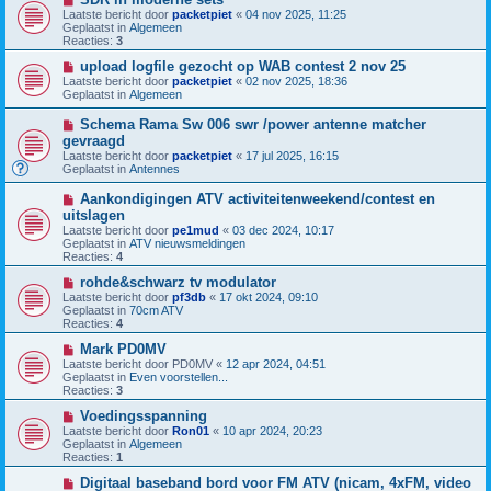
b
i
h
Laatste bericht door
packetpiet
«
04 nov 2025, 11:25
e
e
t
Geplaatst in
Algemeen
r
u
Reacties:
3
i
w
c
b
N
upload logfile gezocht op WAB contest 2 nov 25
h
e
i
Laatste bericht door
packetpiet
«
02 nov 2025, 18:36
t
r
e
Geplaatst in
Algemeen
i
u
c
w
N
Schema Rama Sw 006 swr /power antenne matcher
h
b
i
gevraagd
t
e
e
Laatste bericht door
r
packetpiet
«
17 jul 2025, 16:15
u
Geplaatst in
i
Antennes
w
c
b
h
N
Aankondigingen ATV activiteitenweekend/contest en
e
t
i
uitslagen
r
e
i
Laatste bericht door
pe1mud
«
03 dec 2024, 10:17
u
c
Geplaatst in
ATV nieuwsmeldingen
w
h
Reacties:
4
b
t
e
N
rohde&schwarz tv modulator
r
i
Laatste bericht door
pf3db
«
17 okt 2024, 09:10
i
e
Geplaatst in
70cm ATV
c
u
Reacties:
4
h
w
t
b
N
Mark PD0MV
e
i
Laatste bericht door
PD0MV
«
12 apr 2024, 04:51
r
e
Geplaatst in
Even voorstellen...
i
u
Reacties:
3
c
w
h
b
N
Voedingsspanning
t
e
i
Laatste bericht door
Ron01
«
10 apr 2024, 20:23
r
e
Geplaatst in
Algemeen
i
u
Reacties:
1
c
w
h
b
N
Digitaal baseband bord voor FM ATV (nicam, 4xFM, video
t