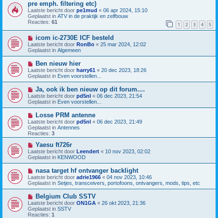
e
i
pre emph. filtering etc)
r
e
Laatste bericht door
pe1mud
«
06 apr 2024, 15:10
i
u
Geplaatst in
ATV in de praktijk en zelfbouw
c
w
Reacties:
61
h
b
1
2
3
4
5
t
e
r
N
icom ic-2730E ICF besteld
i
i
Laatste bericht door
RonBo
«
25 mar 2024, 12:02
c
e
Geplaatst in
Algemeen
h
u
t
w
N
Ben nieuw hier
b
i
Laatste bericht door
harry61
«
20 dec 2023, 18:26
e
e
Geplaatst in
Even voorstellen...
r
u
i
w
N
Ja, ook ik ben nieuw op dit forum....
c
b
i
h
Laatste bericht door
pd5nl
«
06 dec 2023, 21:54
e
e
t
Geplaatst in
Even voorstellen...
r
u
i
w
N
Losse PRM antenne
c
b
i
h
Laatste bericht door
pd5nl
«
06 dec 2023, 21:49
e
e
t
Geplaatst in
Antennes
r
u
Reacties:
3
i
w
c
b
N
Yaesu ft726r
h
e
i
Laatste bericht door
Leendert
«
10 nov 2023, 02:02
t
r
e
Geplaatst in
KENWOOD
i
u
c
w
N
nasa target hf ontvanger backlight
h
b
i
Laatste bericht door
adrie1966
«
04 nov 2023, 10:46
t
e
e
Geplaatst in
Setjes, transceivers, portofoons, ontvangers, mods, tips, etc
r
u
i
w
N
Belgium Club SSTV
c
b
i
h
Laatste bericht door
ON1GA
«
26 okt 2023, 21:36
e
e
t
Geplaatst in
SSTV
r
u
Reacties:
1
i